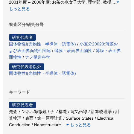
2001年度 – 2006年度: お茶の水女子大学, 理学部, 教授
…
もっと見る
審査区分/研究分野
研究代表者
固体物性Ⅰ(光物性・半導体・誘電体)
/
小区分29020:薄膜お
よび表面界面物性関連
/
薄膜・表面界面物性
/
薄膜・表面界
面物性
/
ナノ構造科学
研究代表者以外
固体物性Ⅰ(光物性・半導体・誘電体)
キーワード
研究代表者
走査トンネル顕微鏡 / ナノ構造 / 電気伝導 / 計算物理学 / 計
算物理 / 表面 / 第一原理計算 / Surface States / Electrical
Conduction / Nanostructure
…
もっと見る