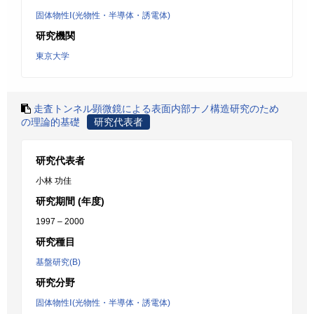
固体物性Ⅰ(光物性・半導体・誘電体)
研究機関
東京大学
走査トンネル顕微鏡による表面内部ナノ構造研究のため
の理論的基礎
研究代表者
研究代表者
小林 功佳
研究期間 (年度)
1997 – 2000
研究種目
基盤研究(B)
研究分野
固体物性Ⅰ(光物性・半導体・誘電体)