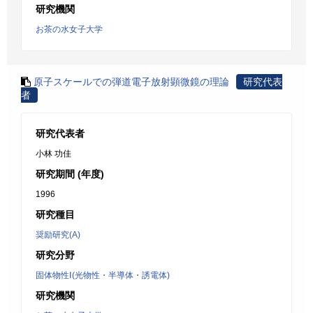
研究機関
お茶の水女子大学
原子スケールでの弾道電子放射顕微鏡の理論
研究代表
者
研究代表者
小林 功佳
研究期間 (年度)
1996
研究種目
奨励研究(A)
研究分野
固体物性Ⅰ(光物性・半導体・誘電体)
研究機関