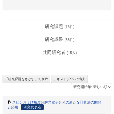
研究課題
(
13
件)
研究成果
(
88
件)
共同研究者
(
15
人)
スピンおよび角度分解光電子分光の新たな計算法の開発
と応用
研究代表者