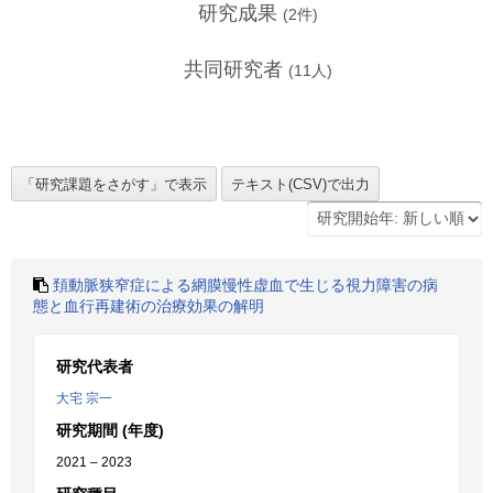
研究成果
(
2
件)
共同研究者
(
11
人)
頚動脈狭窄症による網膜慢性虚血で生じる視力障害の病
態と血行再建術の治療効果の解明
研究代表者
大宅 宗一
研究期間 (年度)
2021 – 2023