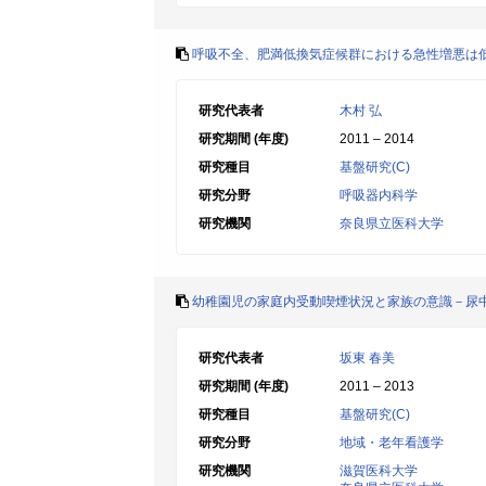
呼吸不全、肥満低換気症候群における急性増悪は
研究代表者
木村 弘
研究期間 (年度)
2011 – 2014
研究種目
基盤研究(C)
研究分野
呼吸器内科学
研究機関
奈良県立医科大学
幼稚園児の家庭内受動喫煙状況と家族の意識－尿
研究代表者
坂東 春美
研究期間 (年度)
2011 – 2013
研究種目
基盤研究(C)
研究分野
地域・老年看護学
研究機関
滋賀医科大学