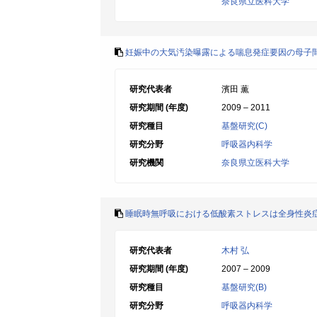
奈良県立医科大学
妊娠中の大気汚染曝露による喘息発症要因の母子
研究代表者
濱田 薫
研究期間 (年度)
2009 – 2011
研究種目
基盤研究(C)
研究分野
呼吸器内科学
研究機関
奈良県立医科大学
睡眠時無呼吸における低酸素ストレスは全身性炎
研究代表者
木村 弘
研究期間 (年度)
2007 – 2009
研究種目
基盤研究(B)
研究分野
呼吸器内科学