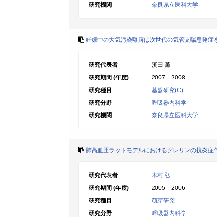
研究機関
奈良県立医科大学
妊娠中の大気汚染曝露は次世代の気管支喘息発症を
研究代表者
濱田 薫
研究期間 (年度)
2007 – 2008
研究種目
基盤研究(C)
研究分野
呼吸器内科学
研究機関
奈良県立医科大学
肺高血圧ラットモデルにおけるグレリンの抗炎症
研究代表者
木村 弘
研究期間 (年度)
2005 – 2006
研究種目
萌芽研究
研究分野
呼吸器内科学