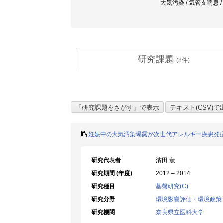
大気汚染 / 気管支喘息 / Th1
研究課題
(
8
件)
妊娠中の大気汚染曝露が次世代アレルギー疾患発
研究代表者
濱田 薫
研究期間 (年度)
2012 – 2014
研究種目
基盤研究(C)
研究分野
環境影響評価・環境政策
研究機関
奈良県立医科大学