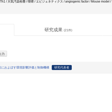
 / 大気汚染粉塵 / 喫煙 / エピジェネティクス / angiogenic factor / Mouse model / Th2 b
研究成果
(
21
件)
症におよぼす環境影響評価と制御機構
研究代表者