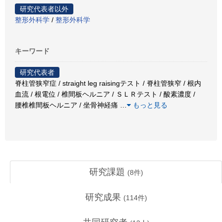
研究代表者以外
整形外科学
/
整形外科学
キーワード
研究代表者
脊柱管狭窄症 / straight leg raisingテスト / 脊柱管狭窄 / 根内
血流 / 根電位 / 椎間板ヘルニア / ＳＬＲテスト / 酸素濃度 /
腰椎椎間板ヘルニア / 坐骨神経痛
…
もっと見る
研究課題
(
8
件)
研究成果
(
114
件)