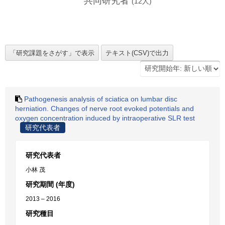
共同研究者
(
12
人)
Pathogenesis analysis of sciatica on lumbar disc
herniation. Changes of nerve root evoked potentials and
oxygen concentration induced by intraoperative SLR test
研究代表者
研究代表者
小林 茂
研究期間 (年度)
2013 – 2016
研究種目