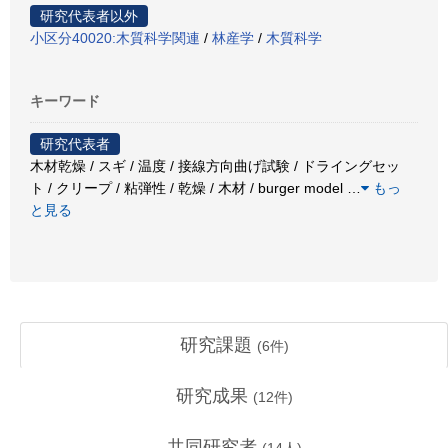
研究代表者以外
小区分40020:木質科学関連
/
林産学
/
木質科学
キーワード
研究代表者
木材乾燥 / スギ / 温度 / 接線方向曲げ試験 / ドライングセッ
ト / クリープ / 粘弾性 / 乾燥 / 木材 / burger model
…
もっ
と見る
研究課題
(
6
件)
研究成果
(
12
件)
共同研究者