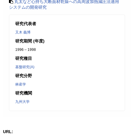
丸太など心持ち大断面材乾燥への高周波加熱減圧法適用
システムの開発研究
研究代表者
又木 義博
研究期間 (年度)
1996 – 1998
研究種目
基盤研究(A)
研究分野
林産学
研究機関
九州大学
URL: