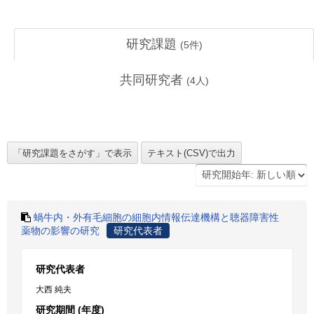
研究課題
(
5
件)
共同研究者
(
4
人)
蝸牛内・外有毛細胞の細胞内情報伝達機構と聴器障害性
薬物の影響の研究
研究代表者
研究代表者
大西 純夫
研究期間 (年度)