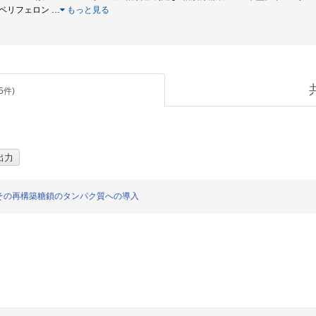
チルウンベリフェロン
…
もっと見る
5
件)
その再構築糖鎖のタンパク質への導入