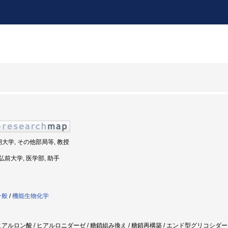
期大学, その他部局等, 教授
: 弘前大学, 医学部, 助手
一般
/
機能生物化学
ン酸 / ヒアルロニダーゼ / 糖鎖組み換え / 糖鎖再構築 / エンド型グリコシダーゼ / 4-Methylumb