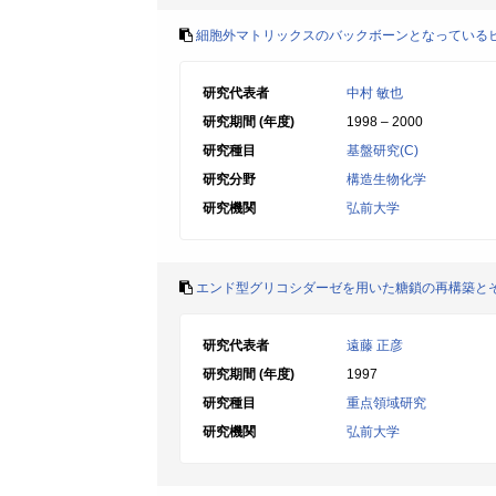
細胞外マトリックスのバックボーンとなっている
研究代表者
中村 敏也
研究期間 (年度)
1998 – 2000
研究種目
基盤研究(C)
研究分野
構造生物化学
研究機関
弘前大学
エンド型グリコシダーゼを用いた糖鎖の再構築と
研究代表者
遠藤 正彦
研究期間 (年度)
1997
研究種目
重点領域研究
研究機関
弘前大学