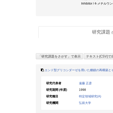
Inhibitor / 4-メ
研究課題
(
エンド型グリコシダーゼを用いた糖鎖の再構築と
研究代表者
遠藤 正彦
研究期間 (年度)
1998
研究種目
特定領域研究(A)
研究機関
弘前大学