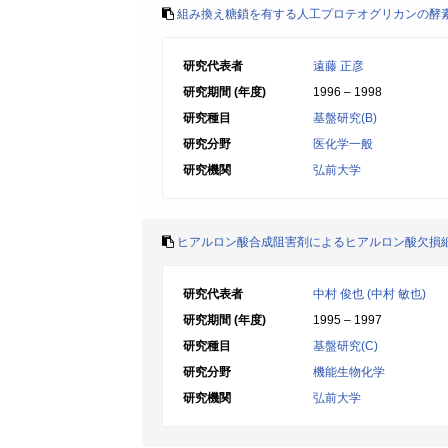
組み換え糖鎖を有する人工プロテオグリカンの酵
研究代表者
遠藤 正彦
研究期間 (年度)
1996 – 1998
研究種目
基盤研究(B)
研究分野
医化学一般
研究機関
弘前大学
ヒアルロン酸合成阻害剤によるヒアルロン酸欠損
研究代表者
中村 俊也 (中村 敏也)
研究期間 (年度)
1995 – 1997
研究種目
基盤研究(C)
研究分野
機能生物化学
研究機関
弘前大学