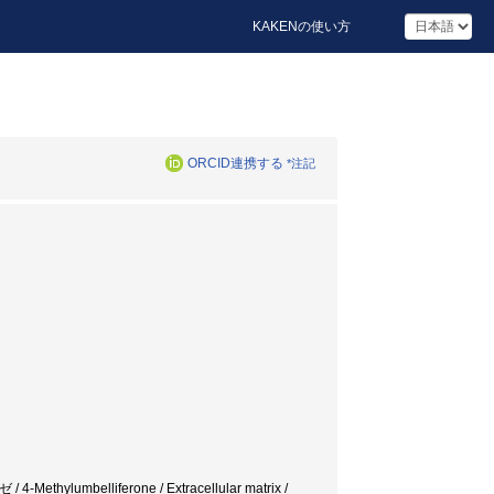
KAKENの使い方
ORCID連携する
*注記
elliferone / Extracellular matrix /