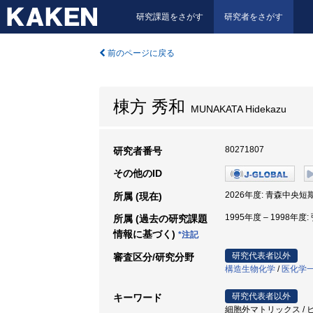
研究課題をさがす
研究者をさがす
前のページに戻る
棟方 秀和
MUNAKATA Hidekazu
80271807
研究者番号
その他のID
2026年度: 青森中央短
所属 (現在)
1995年度 – 1998年度
所属 (過去の研究課題
情報に基づく)
*注記
研究代表者以外
審査区分/研究分野
構造生物化学
/
医化学
研究代表者以外
キーワード
細胞外マトリックス / ヒアルロ