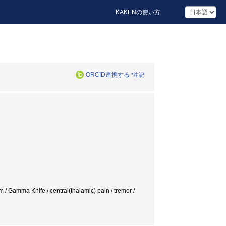
KAKENの使い方
ORCID連携する
*注記
 / Gamma Knife / central(thalamic) pain / tremor /