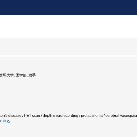
: 群馬大学, 医学部, 助手
son's disease / PET scan / depth microrecording / prolactinoma / cerebral vasospasm
と見る