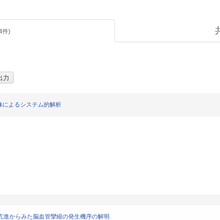
4
件)
像によるシステム的解析
性亢進からみた脳血管攣縮の発生機序の解明