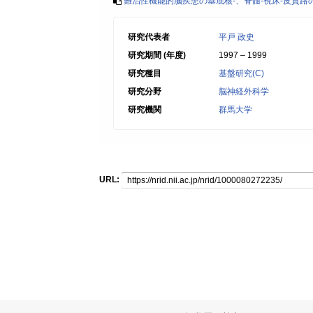
難治性機能的脳疾患の基底核-、脊髄-視床-皮質
研究代表者
平戸 政史
研究期間 (年度)
1997 – 1999
研究種目
基盤研究(C)
研究分野
脳神経外科学
研究機関
群馬大学
URL: