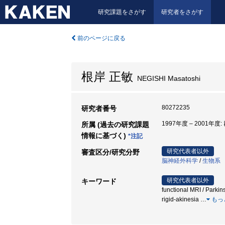
研究課題をさがす
研究者をさがす
前のページに戻る
根岸 正敏
NEGISHI Masatoshi
80272235
研究者番号
1997年度 – 2001年度
所属 (過去の研究課題
情報に基づく)
*注記
研究代表者以外
審査区分/研究分野
脳神経外科学
/
生物系
研究代表者以外
キーワード
functional MRI / Parkin
rigid-akinesia
…
もっ