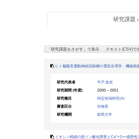
研究課題
(
ヒト脳随意運動神経回路網の電気生理学、機能画
研究代表者
平戸 政史
研究期間 (年度)
2000 – 2001
研究種目
特定領域研究(A)
審査区分
生物系
研究機関
群馬大学
ミオシン軽鎖の脱リン酸化障害とCa^<2+>感受