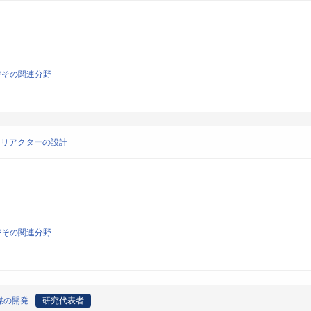
びその関連分野
相リアクターの設計
びその関連分野
媒の開発
研究代表者