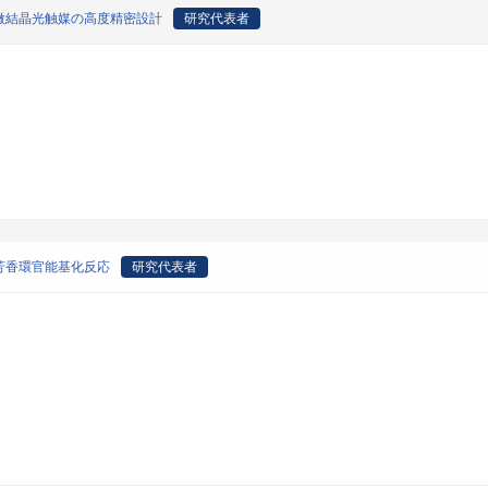
微結晶光触媒の高度精密設計
研究代表者
芳香環官能基化反応
研究代表者