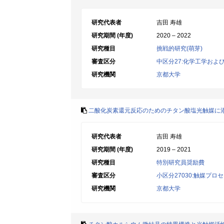
研究代表者
吉田 寿雄
研究期間 (年度)
2020 – 2022
研究種目
挑戦的研究(萌芽)
審査区分
中区分27:化学工学およ
研究機関
京都大学
二酸化炭素還元反応のためのチタン酸塩光触媒に
研究代表者
吉田 寿雄
研究期間 (年度)
2019 – 2021
研究種目
特別研究員奨励費
審査区分
小区分27030:触媒プ
研究機関
京都大学