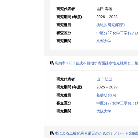
研究代表者
吉田 寿雄
研究期間 (年度)
2026 – 2028
研究種目
挑戦的研究(萌芽)
審査区分
中区分27:化学工学およ
研究機関
京都大学
高効率H2O2合成を目指す表面疎水性光触媒と二
研究代表者
山下 弘巳
研究期間 (年度)
2025 – 2029
研究種目
基盤研究(A)
審査区分
中区分27:化学工学およ
研究機関
大阪大学
水による二酸化炭素還元のためのナノシート光触