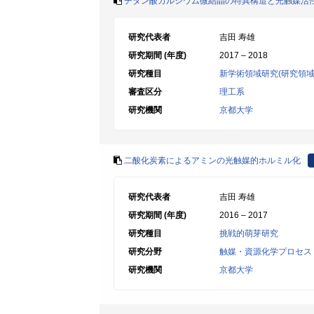
チタン酸カルシウム微結晶の特異構造と光触媒活
研究代表者
吉田 寿雄
研究期間 (年度)
2017 – 2018
研究種目
新学術領域研究(研究領域
審査区分
理工系
研究機関
京都大学
二酸化炭素によるアミンの光触媒的ホルミル化
研究代表者
吉田 寿雄
研究期間 (年度)
2016 – 2017
研究種目
挑戦的萌芽研究
研究分野
触媒・資源化学プロセス
研究機関
京都大学