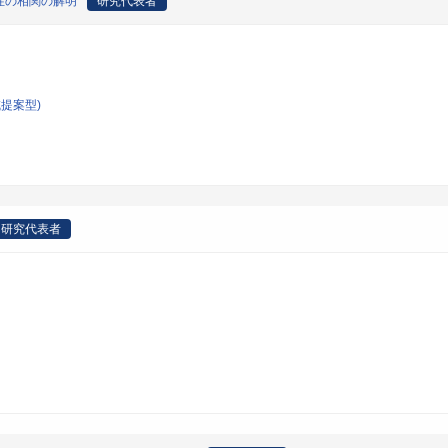
性の相関の解明
研究代表者
提案型)
研究代表者