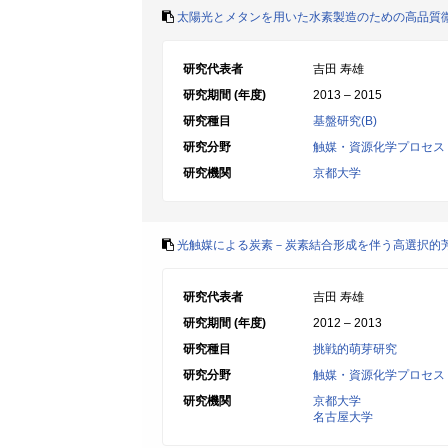
太陽光とメタンを用いた水素製造のための高品質
研究代表者
吉田 寿雄
研究期間 (年度)
2013 – 2015
研究種目
基盤研究(B)
研究分野
触媒・資源化学プロセス
研究機関
京都大学
光触媒による炭素－炭素結合形成を伴う高選択的
研究代表者
吉田 寿雄
研究期間 (年度)
2012 – 2013
研究種目
挑戦的萌芽研究
研究分野
触媒・資源化学プロセス
研究機関
京都大学
名古屋大学