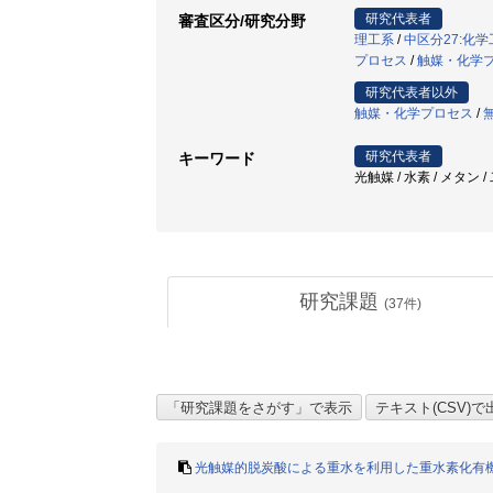
研究代表者
審査区分/研究分野
理工系
/
中区分27:化
プロセス
/
触媒・化学
研究代表者以外
触媒・化学プロセス
/
研究代表者
キーワード
光触媒 / 水素 / メタン
研究課題
(
37
件)
光触媒的脱炭酸による重水を利用した重水素化有