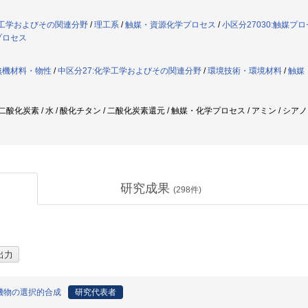
学工学およびその関連分野
/
理工系
/
触媒・資源化学プロセス
/
小区分27030:触媒
プロセス
無機材料・物性
/
中区分27:化学工学およびその関連分野
/
環境技術・環境材料
/
触媒
 / 二酸化炭素 / 水 / 酸化チタン / 二酸化炭素還元 / 触媒・化学プロセス / アミン / シ
研究成果
(
298
件)
機物の選択的合成
研究代表者