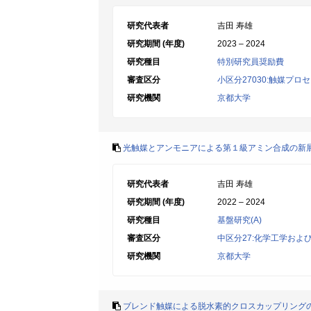
研究代表者
吉田 寿雄
研究期間 (年度)
2023 – 2024
研究種目
特別研究員奨励費
審査区分
小区分27030:触媒プ
研究機関
京都大学
光触媒とアンモニアによる第１級アミン合成の新
研究代表者
吉田 寿雄
研究期間 (年度)
2022 – 2024
研究種目
基盤研究(A)
審査区分
中区分27:化学工学およ
研究機関
京都大学
ブレンド触媒による脱水素的クロスカップリング