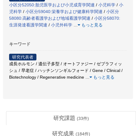
小区分52050:胎児医学および小児成育学関連
/
小児科学
/
小
児科学
/
小区分59040:栄養学および健康科学関連
/
小区分
58080:高齢者看護学および地域看護学関連
/
小区分58070:
生涯発達看護学関連
/
小児外科学
…
もっと見る
キーワード
研究代表者
成長ホルモン / 遺伝子多型 / オートファジー / ゼブラフィッ
シュ / 早老症 / ハッチンソンギルフォード / Gene / Clinical /
Biotechnology / Regenerative medicine
…
もっと見る
研究課題
(
33
件)
研究成果
(
184
件)