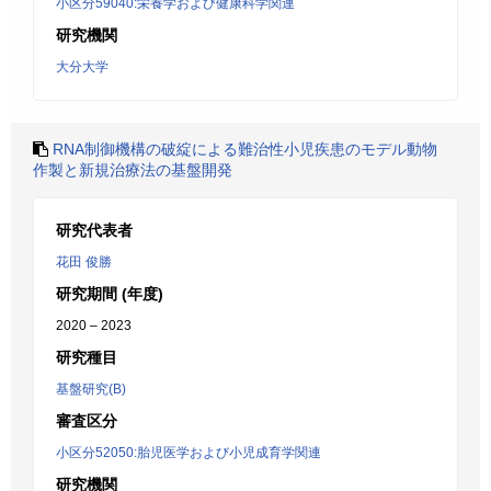
小区分59040:栄養学および健康科学関連
研究機関
大分大学
RNA制御機構の破綻による難治性小児疾患のモデル動物
作製と新規治療法の基盤開発
研究代表者
花田 俊勝
研究期間 (年度)
2020 – 2023
研究種目
基盤研究(B)
審査区分
小区分52050:胎児医学および小児成育学関連
研究機関