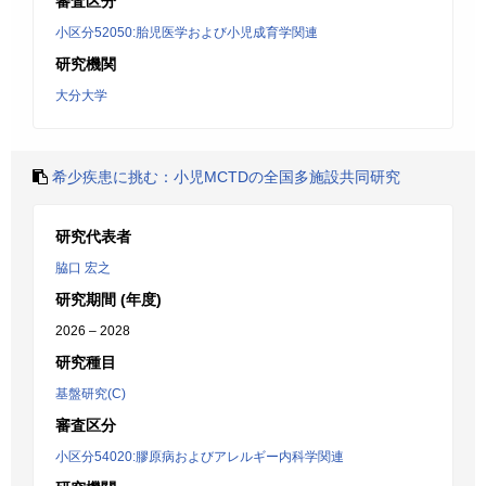
審査区分
小区分52050:胎児医学および小児成育学関連
研究機関
大分大学
希少疾患に挑む：小児MCTDの全国多施設共同研究
研究代表者
脇口 宏之
研究期間 (年度)
2026 – 2028
研究種目
基盤研究(C)
審査区分
小区分54020:膠原病およびアレルギー内科学関連