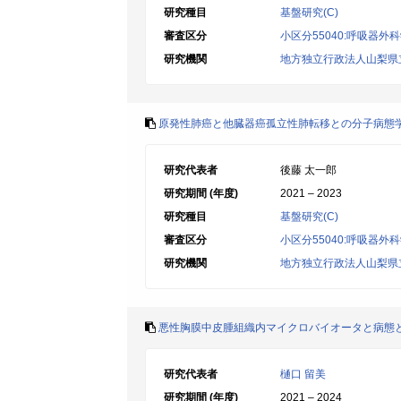
研究種目
基盤研究(C)
審査区分
小区分55040:呼吸器外
研究機関
地方独立行政法人山梨県
原発性肺癌と他臓器癌孤立性肺転移との分子病態
研究代表者
後藤 太一郎
研究期間 (年度)
2021 – 2023
研究種目
基盤研究(C)
審査区分
小区分55040:呼吸器外
研究機関
地方独立行政法人山梨県
悪性胸膜中皮腫組織内マイクロバイオータと病態
研究代表者
樋口 留美
研究期間 (年度)
2021 – 2024