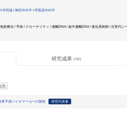
外科学関連
/
胸部外科学
/
呼吸器外科学
 免疫療法 / 手術 / クローナリティ / 遊離DNA / 血中遊離DNA / 進化系統樹 / 次世
研究成果
(
7
件)
効果予測バイオマーカーの開発
研究代表者