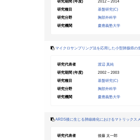
研究期間 (年度)
2012 – 2014
研究種目
基盤研究(C)
研究分野
胸部外科学
研究機関
慶應義塾大学
マイクロサンプリング法を応用した小型肺腺癌の
研究代表者
渡辺 真純
研究期間 (年度)
2002 – 2003
研究種目
基盤研究(C)
研究分野
胸部外科学
研究機関
慶應義塾大学
ARDS後に生じる肺線維化におけるマトリックス
研究代表者
後藤 太一郎