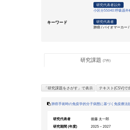
研究代表者以外
小区分55040:呼吸器
研究代表者
キーワード
肺癌 / バイオマーカー /
研究課題
(
7
件)
肺癌手術時の免疫学的分子病態に基づく免疫療法
研究代表者
後藤 太一郎
研究期間 (年度)
2025 – 2027