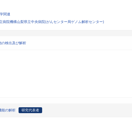
科学関連
立病院機構山梨県立中央病院(がんセンター局ゲノム解析センター)
胞の検出及び解析
機能の解析
研究代表者