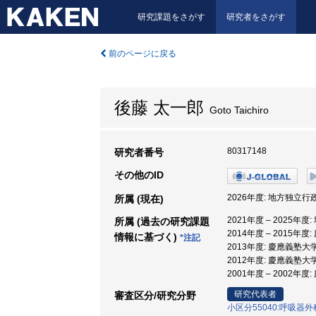
研究課題をさがす
研究者をさがす
前のページに戻る
後藤 太一郎
Goto Taichiro
80317148
研究者番号
その他のID
2026年度: 地方独
所属 (現在)
2021年度 – 202
所属 (過去の研究課題
2014年度 – 2015年
情報に基づく)
*注記
2013年度: 慶應義塾大学
2012年度: 慶應義塾大学
2001年度 – 2002年度
研究代表者
審査区分/研究分野
小区分55040:呼吸器