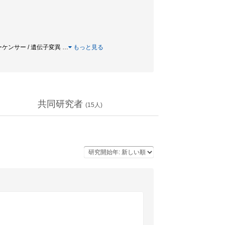
代シーケンサー / 遺伝子変異
…
もっと見る
共同研究者
(
15
人)