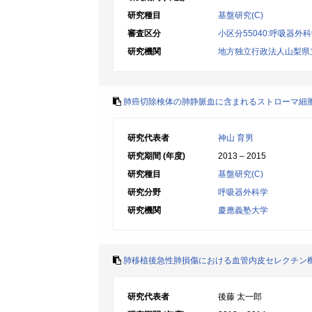
研究種目
基盤研究(C)
審査区分
小区分55040:呼吸器外
研究機関
地方独立行政法人山梨県
肺癌切除検体の肺静脈血に含まれるストローマ細
研究代表者
神山 育男
研究期間 (年度)
2013 – 2015
研究種目
基盤研究(C)
研究分野
呼吸器外科学
研究機関
慶應義塾大学
肺移植後急性肺損傷における血管内皮セレクチン
研究代表者
後藤 太一郎