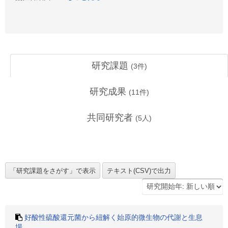
研究課題
(
3
件)
研究成果
(
11
件)
共同研究者
(
5
人)
好酸性硫酸還元菌から紐解く始原的微生物の代謝と生息
場