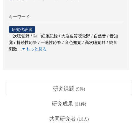
キーワード
研究代表者
一次聴覚野 / 単一細胞記録 / 大脳皮質聴覚野 / 自然音 / 音知
覚 / 持続性応答 / 一過性応答 / 音色知覚 / 高次聴覚野 / 純音
刺激
…
もっと見る
研究課題
(
5
件)
研究成果
(
21
件)
共同研究者
(
13
人)