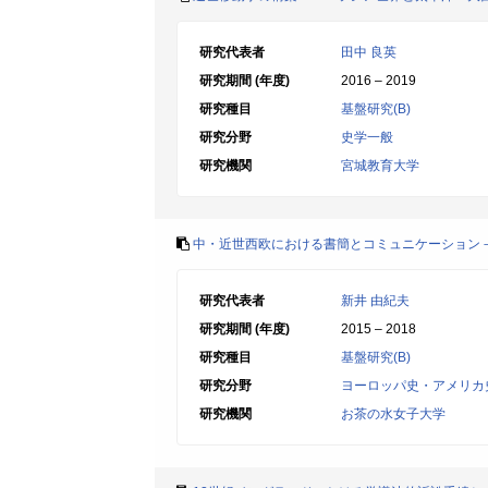
研究代表者
田中 良英
研究期間 (年度)
2016 – 2019
研究種目
基盤研究(B)
研究分野
史学一般
研究機関
宮城教育大学
中・近世西欧における書簡とコミュニケーション
研究代表者
新井 由紀夫
研究期間 (年度)
2015 – 2018
研究種目
基盤研究(B)
研究分野
ヨーロッパ史・アメリカ
研究機関
お茶の水女子大学