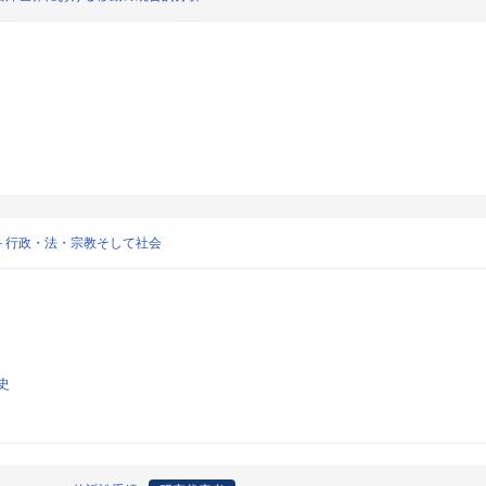
－行政・法・宗教そして社会
史