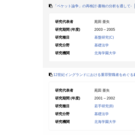
「ベケット論争」の再検討-書翰の分析を通して-
研究代表者
苑田 亜矢
研究期間 (年度)
2003 – 2005
研究種目
基盤研究(C)
研究分野
基礎法学
研究機関
北海学園大学
12世紀イングランドにおける重罪聖職者をめぐる
研究代表者
苑田 亜矢
研究期間 (年度)
2001 – 2002
研究種目
若手研究(B)
研究分野
基礎法学
研究機関
北海学園大学