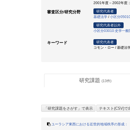
2001年度 – 2002年度
研究代表者
審査区分/研究分野
基礎法学
/
小区分0501
研究代表者以外
小区分03010:史学一
研究代表者
キーワード
コモン・ロー / 基礎法学 
研究課題
(
13
件)
ユーラシア東西における近世的地域秩序の形成：