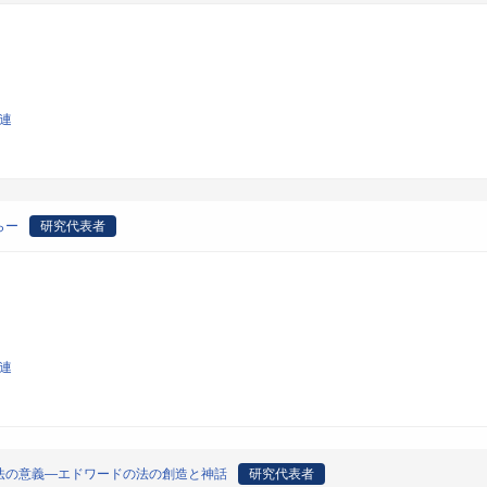
関連
らー
研究代表者
関連
法の意義―エドワードの法の創造と神話
研究代表者