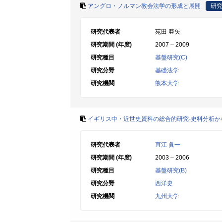
アングロ・ノルマン教会法学の形成と展開
研
研究代表者
苑田 亜矢
研究期間 (年度)
2007 – 2009
研究種目
基盤研究(C)
研究分野
基礎法学
研究機関
熊本大学
イギリス中・近世史資料の総合的研究-史料分析か
研究代表者
直江 眞一
研究期間 (年度)
2003 – 2006
研究種目
基盤研究(B)
研究分野
西洋史
研究機関
九州大学