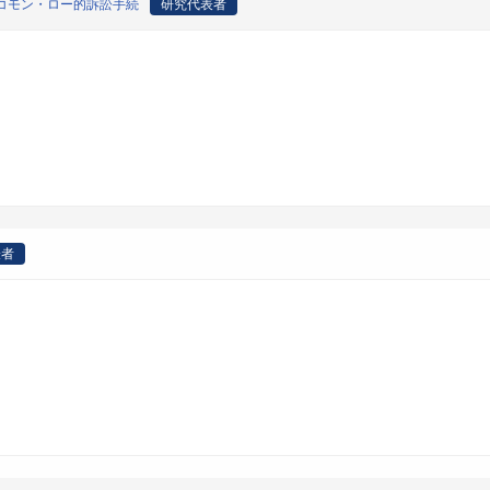
コモン・ロー的訴訟手続
研究代表者
表者