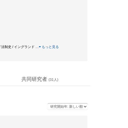
ランド法制史 / イングランド
…
もっと見る
共同研究者
(
31
人)