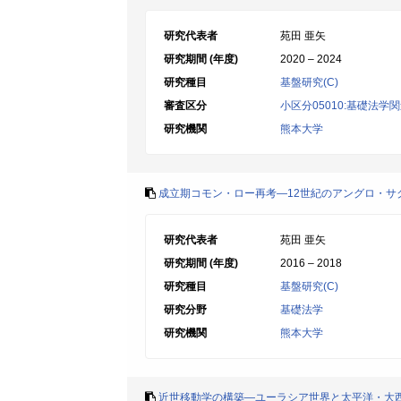
研究代表者
苑田 亜矢
研究期間 (年度)
2020 – 2024
研究種目
基盤研究(C)
審査区分
小区分05010:基礎法学
研究機関
熊本大学
成立期コモン・ロー再考―12世紀のアングロ・サ
研究代表者
苑田 亜矢
研究期間 (年度)
2016 – 2018
研究種目
基盤研究(C)
研究分野
基礎法学
研究機関
熊本大学
近世移動学の構築―ユーラシア世界と太平洋・大