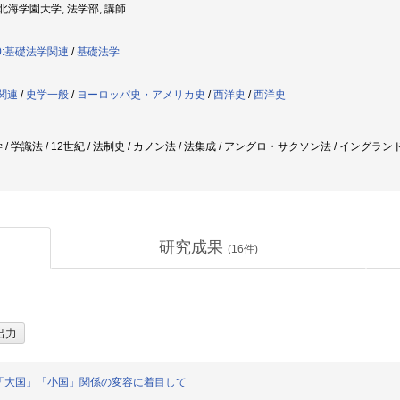
: 北海学園大学, 法学部, 講師
0:基礎法学関連
/
基礎法学
般関連
/
史学一般
/
ヨーロッパ史・アメリカ史
/
西洋史
/
西洋史
/ 学識法 / 12世紀 / 法制史 / カノン法 / 法集成 / アングロ・サクソン法 / イング
研究成果
(
16
件)
「大国」「小国」関係の変容に着目して