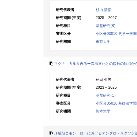
研究代表者
杉山 清彦
研究期間 (年度)
2025 – 2027
研究種目
基盤研究(B)
審査区分
小区分03010:史学一般
研究機関
東京大学
マグナ・カルタ再考ー異法文化との接触の観点か
研究代表者
苑田 亜矢
研究期間 (年度)
2023 – 2025
研究種目
基盤研究(C)
審査区分
小区分05010:基礎法学
研究機関
熊本大学
形成期コモン・ローにおけるアングロ・サクソン