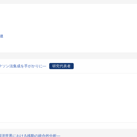
関連
クソン法集成を手がかりに―
研究代表者
西洋世界における移動の統合的分析―