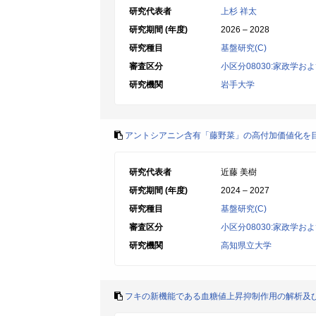
研究代表者
上杉 祥太
研究期間 (年度)
2026 – 2028
研究種目
基盤研究(C)
審査区分
小区分08030:家政学お
研究機関
岩手大学
アントシアニン含有「藤野菜」の高付加価値化を
研究代表者
近藤 美樹
研究期間 (年度)
2024 – 2027
研究種目
基盤研究(C)
審査区分
小区分08030:家政学お
研究機関
高知県立大学
フキの新機能である血糖値上昇抑制作用の解析及