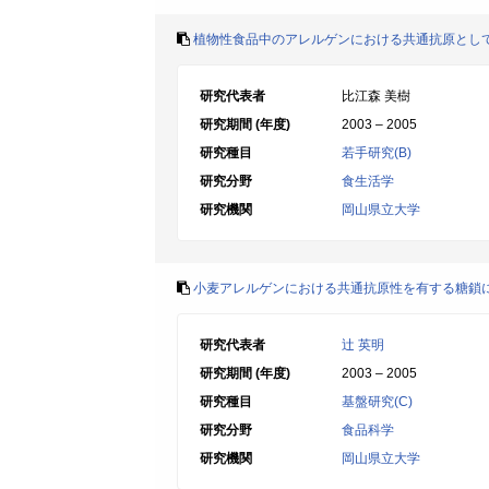
植物性食品中のアレルゲンにおける共通抗原とし
研究代表者
比江森 美樹
研究期間 (年度)
2003 – 2005
研究種目
若手研究(B)
研究分野
食生活学
研究機関
岡山県立大学
小麦アレルゲンにおける共通抗原性を有する糖鎖
研究代表者
辻 英明
研究期間 (年度)
2003 – 2005
研究種目
基盤研究(C)
研究分野
食品科学
研究機関
岡山県立大学