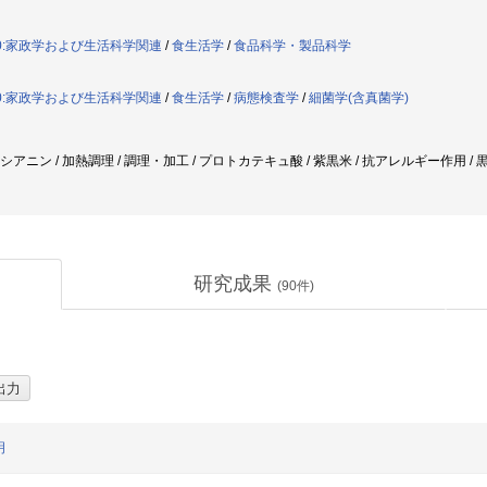
30:家政学および生活科学関連
/
食生活学
/
食品科学・製品科学
30:家政学および生活科学関連
/
食生活学
/
病態検査学
/
細菌学(含真菌学)
トシアニン / 加熱調理 / 調理・加工 / プロトカテキュ酸 / 紫黒米 / 抗アレルギー作用 / 黒
研究成果
(
90
件)
明