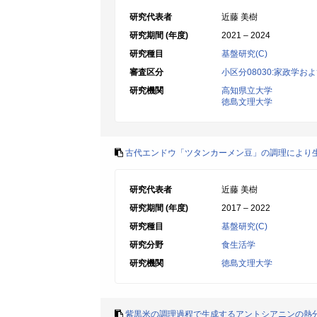
研究代表者
近藤 美樹
研究期間 (年度)
2021 – 2024
研究種目
基盤研究(C)
審査区分
小区分08030:家政学お
研究機関
高知県立大学
徳島文理大学
古代エンドウ「ツタンカーメン豆」の調理により
研究代表者
近藤 美樹
研究期間 (年度)
2017 – 2022
研究種目
基盤研究(C)
研究分野
食生活学
研究機関
徳島文理大学
紫黒米の調理過程で生成するアントシアニンの熱