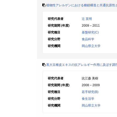
植物性アレルゲンにおける糖鎖構造と共通抗原性
研究代表者
辻 英明
研究期間 (年度)
2009 – 2011
研究種目
基盤研究(C)
研究分野
食品科学
研究機関
岡山県立大学
黒大豆種皮エキスの抗アレルギー作用に及ぼす調
研究代表者
比江森 美樹
研究期間 (年度)
2008 – 2009
研究種目
若手研究(B)
研究分野
食生活学
研究機関
岡山県立大学