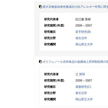
黒大豆種皮由来色素成分の抗アレルギー作用に関
研究代表者
比江森 美樹
研究期間 (年度)
2006 – 2007
研究種目
若手研究(B)
研究分野
食生活学
研究機関
岡山県立大学
ポリフェノール含有食品の血糖値上昇抑制効果の
研究代表者
辻 英明
研究期間 (年度)
2006 – 2007
研究種目
基盤研究(C)
研究分野
食生活学
研究機関
岡山県立大学