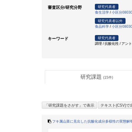
研究代表者
審査区分/研究分野
食生活学
/
小区分080
研究代表者以外
食品科学
/
小区分080
研究代表者
キーワード
調理 / 抗酸化性 / アン
研究課題
(
15
件)
フキ属山菜に見出した抗酸化成分多様性の実態解