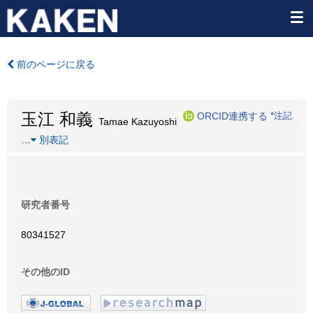
前のページに戻る
玉江 和義
ORCID連携する
*注記
Tamae Kazuyoshi
…
別表記
研究者番号
80341527
その他のID