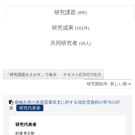
研究課題
(
8
件)
研究成果
(
161
件)
共同研究者
(
39
人)
南極氷床の表面質量収支に対する地吹雪過程の寄与の評
価
研究代表者
研究代表者
杉浦 幸之助