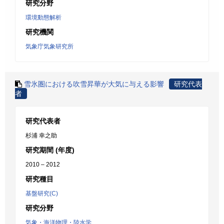
研究分野
環境動態解析
研究機関
気象庁気象研究所
雪氷圏における吹雪昇華が大気に与える影響
研究代表
者
研究代表者
杉浦 幸之助
研究期間 (年度)
2010 – 2012
研究種目
基盤研究(C)
研究分野
気象・海洋物理・陸水学