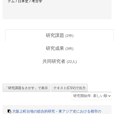
テム / 日本史 / 考古学
研究課題
(
2
件)
研究成果
(
3
件)
共同研究者
(
22
人)
大阪上町台地の総合的研究－東アジア史における都市の