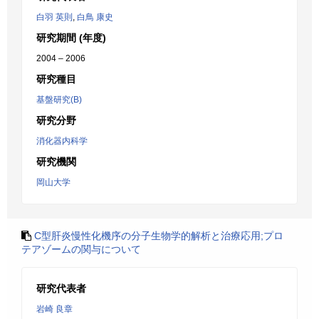
白羽 英則
,
白鳥 康史
研究期間 (年度)
2004 – 2006
研究種目
基盤研究(B)
研究分野
消化器内科学
研究機関
岡山大学
C型肝炎慢性化機序の分子生物学的解析と治療応用;プロ
テアゾームの関与について
研究代表者
岩崎 良章