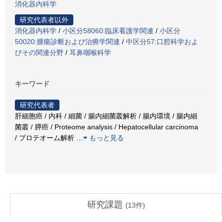
消化器内科学
研究代表者以外
消化器内科学
/
小区分58060:臨床看護学関連
/
小区分
50020:腫瘍診断および治療学関連
/
中区分57:口腔科学およ
びその関連分野
/
耳鼻咽喉科学
キーワード
研究代表者
肝細胞癌 / 内科 / 細菌 / 腸内細菌叢解析 / 腸内環境 / 腸内細
菌叢 / 膵癌 / Proteome analysis / Hepatocellular carcinoma
/ プロテオーム解析
…
もっと見る
研究課題
(
13
件)