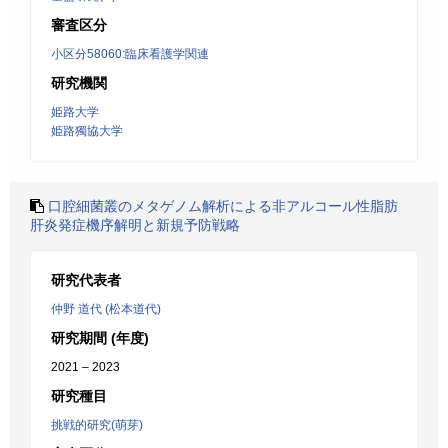
審査区分
小区分58060:臨床看護学関連
研究機関
姫路大学
姫路獨協大学
口腔細菌叢のメタゲノム解析による非アルコール性脂肪
肝炎発症機序解明と新規予防戦略
研究代表者
仲野 道代 (松本道代)
研究期間 (年度)
2021 – 2023
研究種目
挑戦的研究(萌芽)