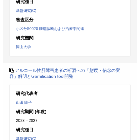
研究種目
基盤研究(C)
審査区分
小区分50020:腫瘍診断および治療学関連
研究機関
岡山大学
アルコール性肝障害患者の断酒への「態度・信念の変
容」解明とGamification tool開発
研究代表者
山田 隆子
研究期間 (年度)
2023 – 2027
研究種目
基盤研究(C)