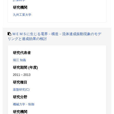
計算科学
研究機関
九州工業大学
ＭＥＭＳに生じる電界－構造－流体連成振動現象のモデ
リングと連成効果の検討
研究代表者
堀江 知義
研究期間 (年度)
2011 – 2013
研究種目
基盤研究(C)
研究分野
機械力学・制御
研究機関