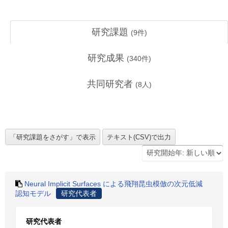
研究課題
(
9
件)
研究成果
(
340
件)
共同研究者
(
8
人)
Neural Implicit Surfaces による飛翔昆虫模倣の次元低減
認知モデル
研究代表者
研究代表者