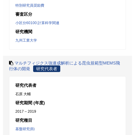
特別研究員奨励費
審査区分
小区分60100:計算科学関連
研究機関
九州工業大学
マルチフィジクス強連成解析による昆虫規範型MEMS飛
行体の開発
研究代表者
研究代表者
石原 大輔
研究期間 (年度)
2017 – 2019
研究種目
基盤研究(B)