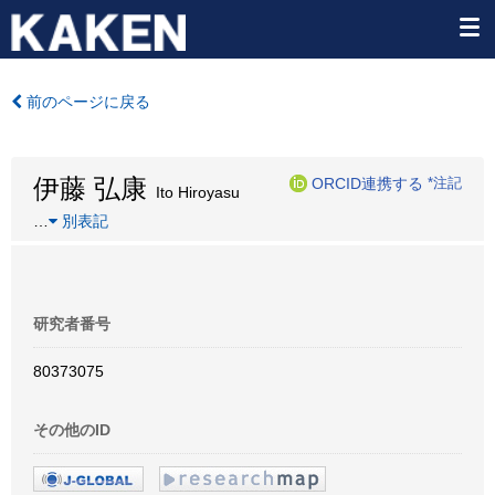
前のページに戻る
伊藤 弘康
ORCID連携する
*注記
Ito Hiroyasu
…
別表記
研究者番号
80373075
その他のID