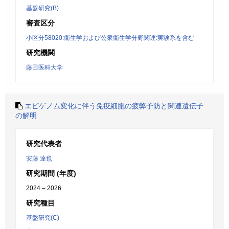
基盤研究(B)
審査区分
小区分58020:衛生学および公衆衛生学分野関連:実験系を含む
研究機関
藤田医科大学
エピゲノム変化に伴う免疫細胞の疲弊予防と関連遺伝子
の解明
研究代表者
安藤 達也
研究期間 (年度)
2024 – 2026
研究種目
基盤研究(C)