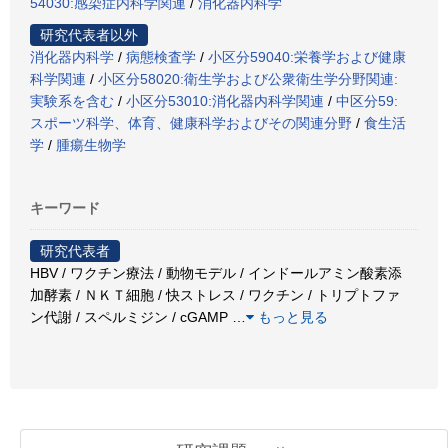
54030:感染症内科学関連
/
消化器内科学
研究代表者以外
消化器内科学
/
病態検査学
/
小区分59040:栄養学および健康
科学関連
/
小区分58020:衛生学および公衆衛生学分野関連:
実験系を含む
/
小区分53010:消化器内科学関連
/
中区分59:
スポーツ科学、体育、健康科学およびその関連分野
/
食生活
学
/
腫瘍生物学
キーワード
研究代表者
HBV / ワクチン療法 / 動物モデル / インドールアミン酸素添
加酵素 / ＮＫＴ細胞 / 快ストレス / ワクチン / トリプトファ
ン代謝 / スペルミジン / cGAMP
…
もっと見る