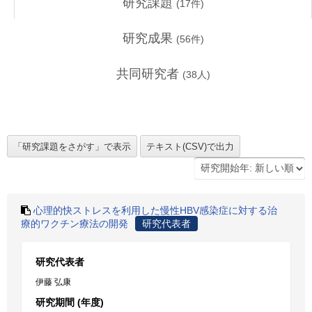
研究課題
(
17
件)
研究成果
(
56
件)
共同研究者
(
38
人)
心理的快ストレスを利用した慢性HBV感染症に対する治
療的ワクチン療法の開発
研究代表者
研究代表者
伊藤 弘康
研究期間 (年度)