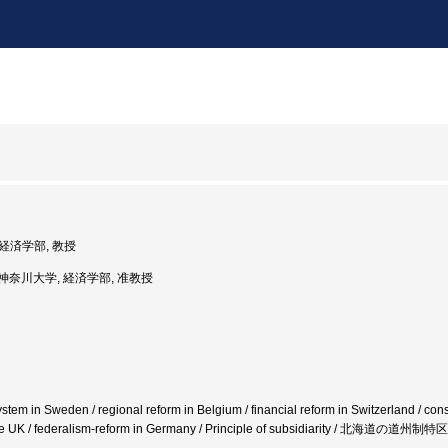
 経済学部, 教授
度: 神奈川大学, 経済学部, 准教授
ystem in Sweden / regional reform in Belgium / financial reform in Switzerland / cons
n the UK / federalism-reform in Germany / Principle of subsidiarity / 北海