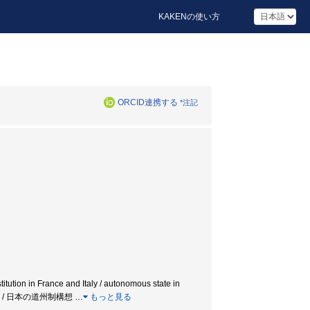
KAKENの使い方
ORCID連携する
*注記
titution in France and Italy / autonomous state in
道の道州制特区 / 日本の道州制構想
…
もっと見る