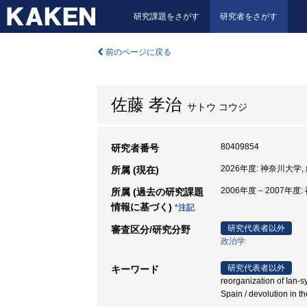
研究課題をさがす
研究者をさがす
前のページに戻る
佐藤 孝治
サトウ コウジ
80409854
研究者番号
2026年度: 神奈川大学,
所属 (現在)
2006年度 – 2007年
所属 (過去の研究課題
情報に基づく)
*注記
研究代表者以外
審査区分/研究分野
政治学
研究代表者以外
キーワード
reorganization of Ian-s
Spain / devolution i