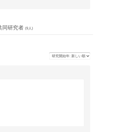
共同研究者
(
9
人)