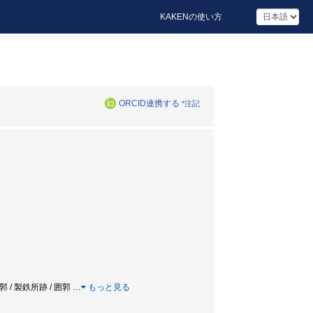
KAKENの使い方
ORCID連携する
*注記
郭 / 製鉄所跡 / 囲郭
…
もっと見る