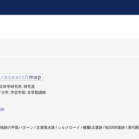
 人文科学研究所, 研究員
子大学, 学芸学部, 非常勤講師
解析
耕地跡の平面パターン / 古灌漑水路 / シルクロード / 楼蘭LE遺跡 / Bj2008遺跡 / 漢代囲