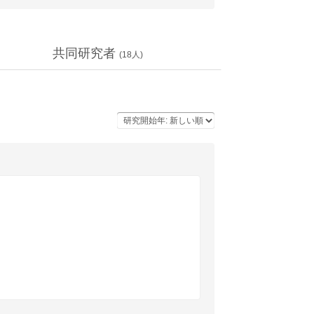
共同研究者
(
18
人)