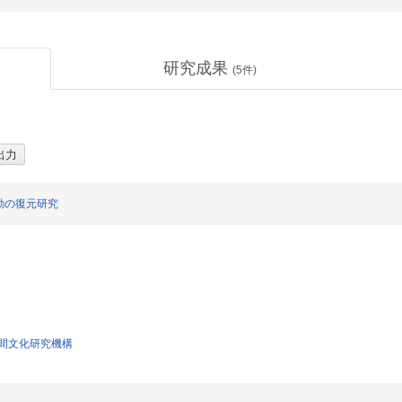
研究成果
(
5
件)
動の復元研究
間文化研究機構