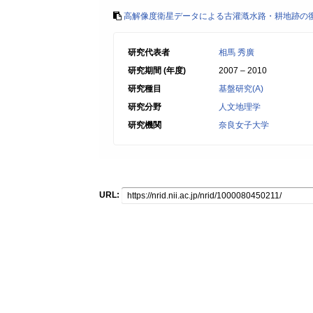
高解像度衛星データによる古灌漑水路・耕地跡の
研究代表者
相馬 秀廣
研究期間 (年度)
2007 – 2010
研究種目
基盤研究(A)
研究分野
人文地理学
研究機関
奈良女子大学
URL: