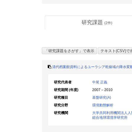
研究課題
(
2
件)
清代档案館資料によるユーラシア乾燥域の降水変
研究代表者
中尾 正義
研究期間 (年度)
2007 – 2010
研究種目
基盤研究(A)
研究分野
環境動態解析
研究機関
大学共同利用機関法人人
総合地球環境学研究所