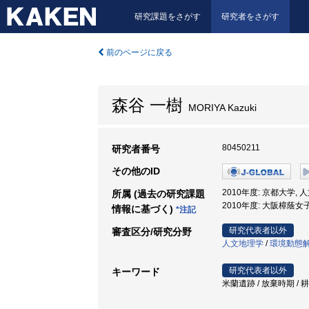
研究課題をさがす
研究者をさがす
前のページに戻る
森谷 一樹
MORIYA Kazuki
80450211
研究者番号
その他のID
2010年度: 京都大学,
所属 (過去の研究課題
2010年度: 大阪樟蔭女
情報に基づく)
*注記
研究代表者以外
審査区分/研究分野
人文地理学
/
環境動態
研究代表者以外
キーワード
米蘭遺跡 / 放棄時期 / 