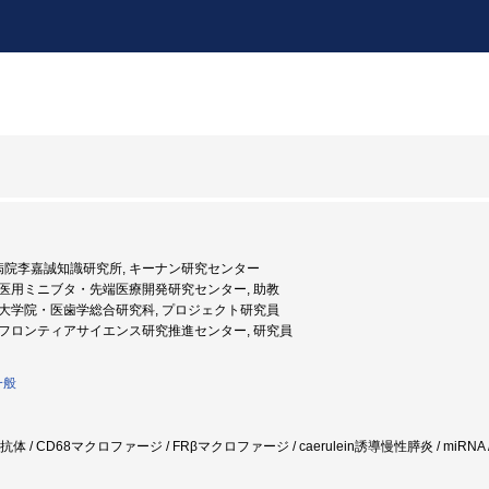
ル病院李嘉誠知識研究所, キーナン研究センター
学, 医用ミニブタ・先端医療開発研究センター, 助教
学, 大学院・医歯学総合研究科, プロジェクト研究員
学, フロンティアサイエンス研究推進センター, 研究員
一般
 / CD68マクロファージ / FRβマクロファージ / caerulein誘導慢性膵炎 / miRNA / N-cadheri