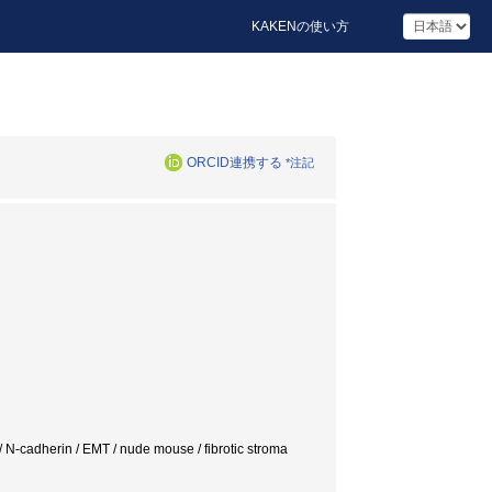
KAKENの使い方
ORCID連携する
*注記
n / EMT / nude mouse / fibrotic stroma