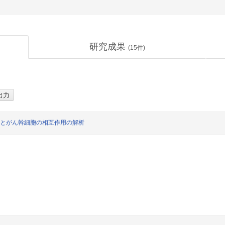
研究成果
(
15
件)
ジとがん幹細胞の相互作用の解析