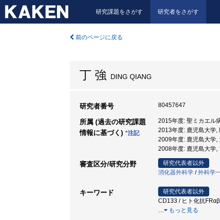
研究課題をさがす
研究者をさがす
前のページに戻る
丁 強
DING QIANG
80457647
研究者番号
2015年度: 聖ミカエ
所属 (過去の研究課題
2013年度: 鹿児島大
情報に基づく)
*注記
2009年度: 鹿児島大
2008年度: 鹿児島大
研究代表者以外
審査区分/研究分野
消化器外科学
/
外科学
研究代表者以外
キーワード
CD133 / ヒト化抗FRαβ抗体
…
もっと見る