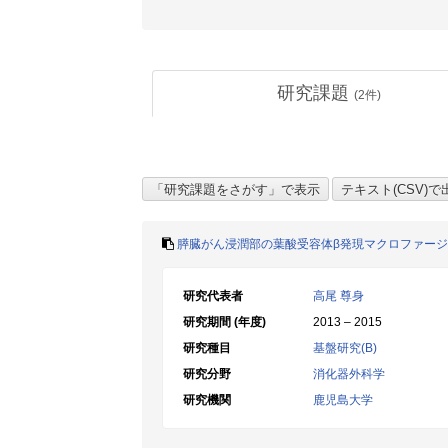
研究課題
(
2
件)
膵臓がん浸潤部の葉酸受容体β発現マクロファー
研究代表者
高尾 尊身
研究期間 (年度)
2013 – 2015
研究種目
基盤研究(B)
研究分野
消化器外科学
研究機関
鹿児島大学