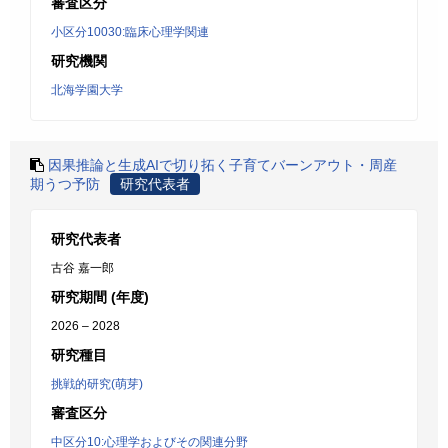
審査区分
小区分10030:臨床心理学関連
研究機関
北海学園大学
因果推論と生成AIで切り拓く子育てバーンアウト・周産
期うつ予防
研究代表者
研究代表者
古谷 嘉一郎
研究期間 (年度)
2026 – 2028
研究種目
挑戦的研究(萌芽)
審査区分
中区分10:心理学およびその関連分野