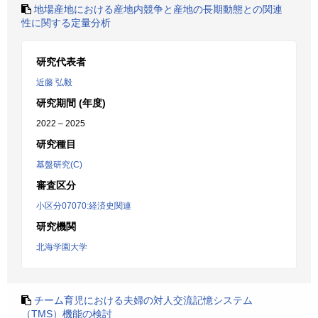
地場産地における産地内競争と産地の長期動態との関連
性に関する定量分析
研究代表者
近藤 弘毅
研究期間 (年度)
2022 – 2025
研究種目
基盤研究(C)
審査区分
小区分07070:経済史関連
研究機関
北海学園大学
チーム育児における夫婦の対人交流記憶システム
（TMS）機能の検討