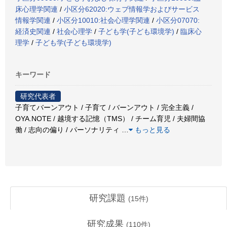
床心理学関連
/
小区分62020:ウェブ情報学およびサービス
情報学関連
/
小区分10010:社会心理学関連
/
小区分07070:
経済史関連
/
社会心理学
/
子ども学(子ども環境学)
/
臨床心
理学
/
子ども学(子ども環境学)
キーワード
研究代表者
子育てバーンアウト / 子育て / バーンアウト / 完全主義 /
OYA.NOTE / 越境する記憶（TMS） / チーム育児 / 夫婦間協
働 / 志向の偏り / パーソナリティ
…
もっと見る
研究課題
(
15
件)
研究成果
(
110
件)