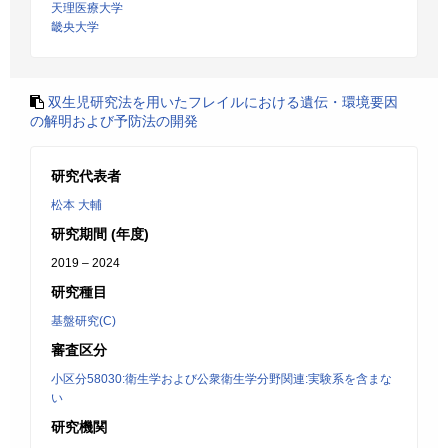
天理医療大学
畿央大学
双生児研究法を用いたフレイルにおける遺伝・環境要因
の解明および予防法の開発
研究代表者
松本 大輔
研究期間 (年度)
2019 – 2024
研究種目
基盤研究(C)
審査区分
小区分58030:衛生学および公衆衛生学分野関連:実験系を含まな
い
研究機関