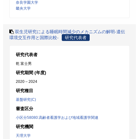
奈良学園大学
畿央大学
双生児研究による睡眠時間減少のメカニズムの解明-遺伝
環境交互作用と国際比較-
研究代表者
研究代表者
乾 富士男
研究期間 (年度)
2020 – 2024
研究種目
基盤研究(C)
審査区分
小区分58080:高齢者看護学および地域看護学関連
研究機関
天理大学