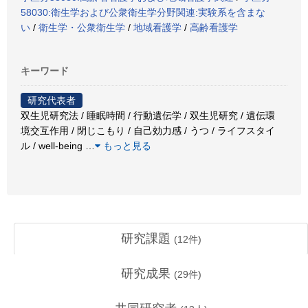
58030:衛生学および公衆衛生学分野関連:実験系を含まな
い
/
衛生学・公衆衛生学
/
地域看護学
/
高齢看護学
キーワード
研究代表者
双生児研究法 / 睡眠時間 / 行動遺伝学 / 双生児研究 / 遺伝環
境交互作用 / 閉じこもり / 自己効力感 / うつ / ライフスタイ
ル / well-being
…
もっと見る
研究課題
(
12
件)
研究成果
(
29
件)