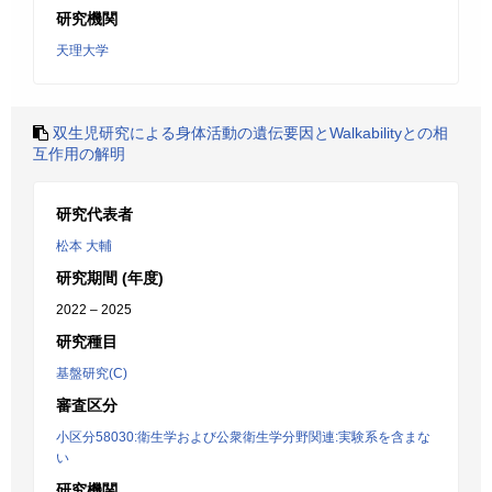
研究機関
天理大学
双生児研究による身体活動の遺伝要因とWalkabilityとの相
互作用の解明
研究代表者
松本 大輔
研究期間 (年度)
2022 – 2025
研究種目
基盤研究(C)
審査区分
小区分58030:衛生学および公衆衛生学分野関連:実験系を含まな
い
研究機関