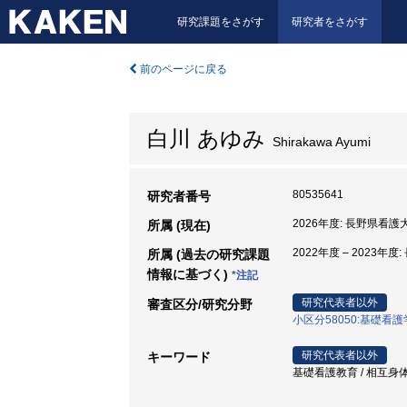
研究課題をさがす
研究者をさがす
前のページに戻る
白川 あゆみ
Shirakawa Ayumi
80535641
研究者番号
2026年度: 長野県看護
所属 (現在)
2022年度 – 2023年
所属 (過去の研究課題
情報に基づく)
*注記
研究代表者以外
審査区分/研究分野
小区分58050:基礎看
研究代表者以外
キーワード
基礎看護教育 / 相互身体性 