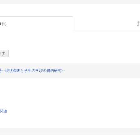
1
件)
発～現状調査と学生の学びの質的研究～
学関連