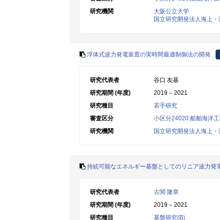
研究機関
大阪公立大学
国立研究開発法人海上・
浮体式波力発電装置の実時間最適制御法の開発
研究代表者
谷口 友基
研究期間 (年度)
2019 – 2021
研究種目
若手研究
審査区分
小区分24020:船舶海洋
研究機関
国立研究開発法人海上・
持続可能なエネルギー基盤としてのリニア波力発
研究代表者
古関 隆章
研究期間 (年度)
2019 – 2021
研究種目
基盤研究(B)