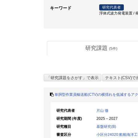
研究代表者
キーワード
浮体式波力発電装置 / 発電
研究課題
(
5
件)
単胴型作業員輸送船(CTV)の横揺れを低減する
研究代表者
片山 徹
研究期間 (年度)
2025 – 2027
研究種目
基盤研究(B)
審査区分
小区分24020:船舶海洋