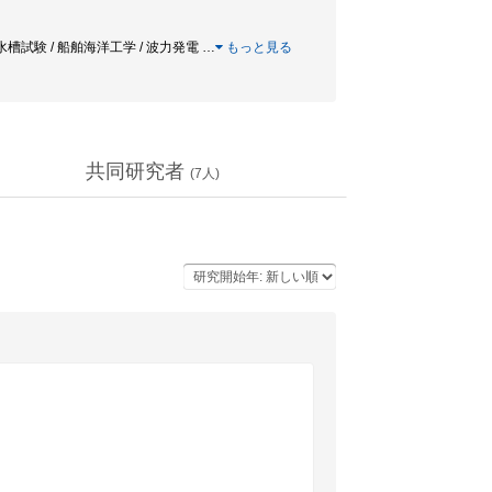
/ 水槽試験 / 船舶海洋工学 / 波力発電
…
もっと見る
共同研究者
(
7
人)