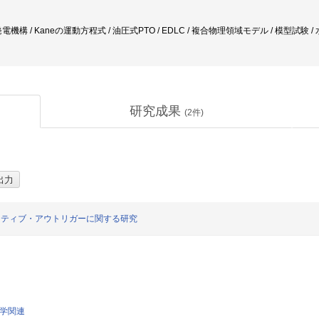
機構 / Kaneの運動方程式 / 油圧式PTO / EDLC / 複合物理領域モデル / 模型試験 
研究成果
(
2
件)
アクティブ・アウトリガーに関する研究
工学関連