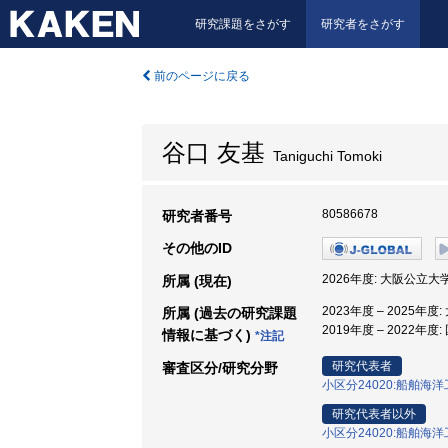
研究課題をさがす
研究者をさがす
前のページに戻る
谷口 友基
Taniguchi Tomoki
80586678
研究者番号
その他のID
2026年度: 大阪公立大
所属 (現在)
2023年度 – 2025年
所属 (過去の研究課題
2019年度 – 202
情報に基づく)
*注記
研究代表者
審査区分/研究分野
小区分24020:船舶海
研究代表者以外
小区分24020:船舶海