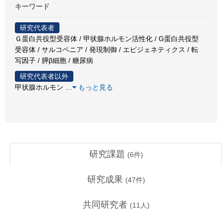
キーワード
研究代表者
Ｇ蛋白共役型受容体 / 甲状腺ホルモン活性化 / G蛋白共役型
受容体 / サルコペニア / 発現制御 / エピジェネティクス / 転
写因子 / 膵β細胞 / 糖尿病
研究代表者以外
甲状腺ホルモン
…
もっと見る
研究課題
(
6
件)
研究成果
(
47
件)
共同研究者
(
11
人)