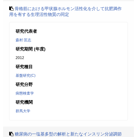
骨格筋における甲状腺ホルモン活性化を介して抗肥満作
用を有する生理活性物質の同定
研究代表者
森村 匡志
研究期間 (年度)
2012
研究種目
基盤研究(C)
研究分野
病態検査学
研究機関
群馬大学
糖尿病の一塩基多型の解析と新たなインスリン分泌調節