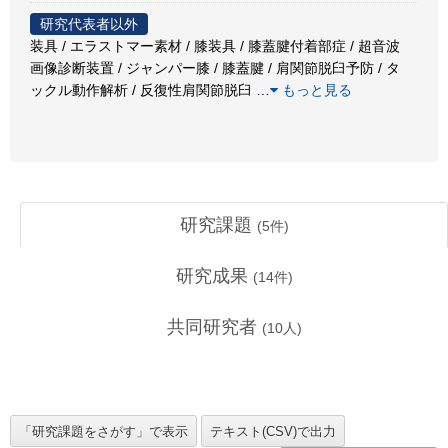
研究代表者以外
装具 / エラストマー素材 / 膝装具 / 膝蓋腱付着部症 / 超音波
画像診断装置 / ジャンパー膝 / 膝蓋腱 / 肩関節脱臼予防 / タ
ックル動作解析 / 反復性肩関節脱臼
…
もっと見る
研究課題
(
5
件)
研究成果
(
14
件)
共同研究者
(
10
人)