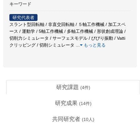
キーワード
研究代表者
スラント型回転軸 / 非直交回転軸 / ５軸工作機械 / 加工スペ
ース / 運動学 / 5軸工作機械 / 多軸工作機械 / 形状創成理論 /
切削力シミュレータ / サーフェスモデル / びびり振動 / Vatti
クリッピング / 切削シミュレータ
…
もっと見る
研究課題
(
4
件)
研究成果
(
14
件)
共同研究者
(
10
人)