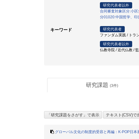
研究代表者以外
合同審査対象区分:小区分
分01020:中国哲学
研究代表者
キーワード
ファンダム実践 / トラン
研究代表者以外
仏教寺院 / 近代仏教 /
研究課題
(
3
件)
グローバル文化の制度的受容と再編：K-POP日