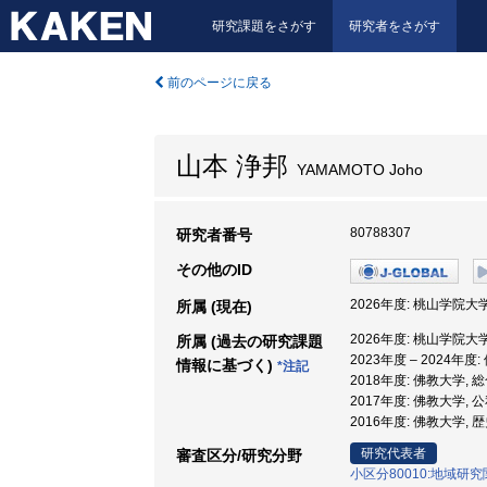
研究課題をさがす
研究者をさがす
前のページに戻る
山本 浄邦
YAMAMOTO Joho
80788307
研究者番号
その他のID
2026年度: 桃山学院大
所属 (現在)
2026年度: 桃山学院大
所属 (過去の研究課題
2023年度 – 2024年
情報に基づく)
*注記
2018年度: 佛教大学,
2017年度: 佛教大学,
2016年度: 佛教大学,
研究代表者
審査区分/研究分野
小区分80010:地域研