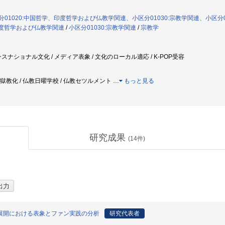
01020:中国哲学、印度哲学および仏教学関連、小区分01030:宗教学関連、小区分0
、印度哲学および仏教学関連
/
小区分01030:宗教学関連
/
宗教学
スナショナル文化 / メディア表象 / 文化のローカル適応 / K-POP受容
 監獄教化 / 仏教日曜学校 / 仏教セツルメント
…
もっと見る
研究成果
(
14
件)
本展開における表象とファン実践の分析
研究代表者