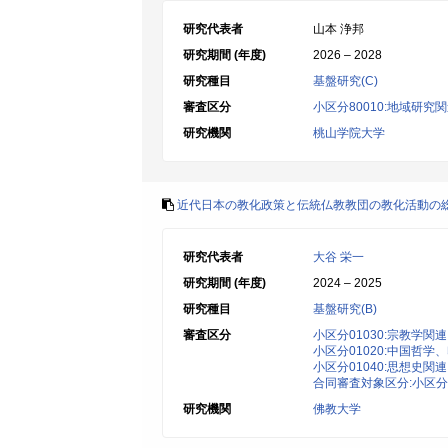
研究代表者
山本 浄邦
研究期間 (年度)
2026 – 2028
研究種目
基盤研究(C)
審査区分
小区分80010:地域研究
研究機関
桃山学院大学
近代日本の教化政策と伝統仏教教団の教化活動の
研究代表者
大谷 栄一
研究期間 (年度)
2024 – 2025
研究種目
基盤研究(B)
審査区分
小区分01030:宗教学関連
小区分01020:中国哲
小区分01040:思想史関連
合同審査対象区分:小区分0
研究機関
佛教大学