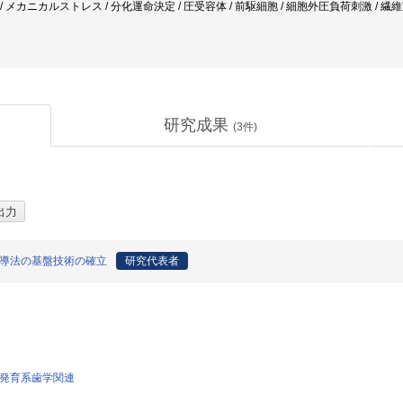
O1 / メカニカルストレス / 分化運命決定 / 圧受容体 / 前駆細胞 / 細胞外圧負荷刺激 /
研究成果
(
3
件)
誘導法の基盤技術の確立
研究代表者
び発育系歯学関連