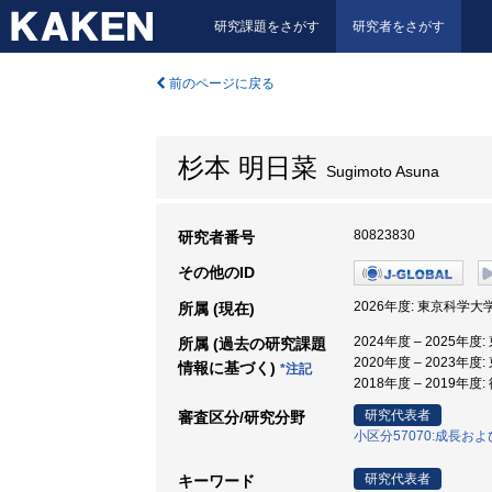
研究課題をさがす
研究者をさがす
前のページに戻る
杉本 明日菜
Sugimoto Asuna
80823830
研究者番号
その他のID
2026年度: 東京科学大
所属 (現在)
2024年度 – 2025年
所属 (過去の研究課題
2020年度 – 2023
情報に基づく)
*注記
2018年度 – 2019年
研究代表者
審査区分/研究分野
小区分57070:成長お
研究代表者
キーワード