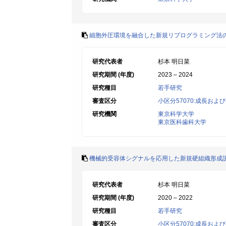
細胞外圧環境を融合した新規リプログラミング法
研究代表者
杉本 明日菜
研究期間 (年度)
2023 – 2024
研究種目
若手研究
審査区分
小区分57070:成長およ
研究機関
東京科学大学
東京医科歯科大学
機械的受容体シグナルを応用した新規硬組織形成
研究代表者
杉本 明日菜
研究期間 (年度)
2020 – 2022
研究種目
若手研究
審査区分
小区分57070:成長およ