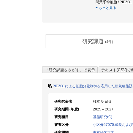
間葉系幹細胞 / PIEZ
もっと見る
研究課題
(
4
件)
PIEZO1による細胞分化制御を応用した新規細胞
研究代表者
杉本 明日菜
研究期間 (年度)
2025 – 2027
研究種目
基盤研究(C)
審査区分
小区分57070:成長およ
研究機関
東京科学大学