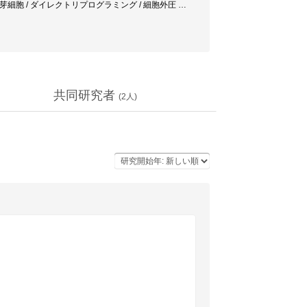
 繊維芽細胞 / ダイレクトリプログラミング / 細胞外圧
…
共同研究者
(
2
人)