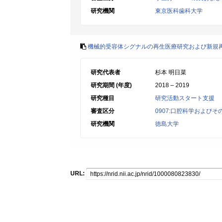
研究機関
東京医科歯科大学
機械的受容体シグナルの再生医療研究および新規
研究代表者
杉本 明日菜
研究期間 (年度)
2018 – 2019
研究種目
研究活動スタート支援
審査区分
0907:口腔科学および
研究機関
徳島大学
URL: