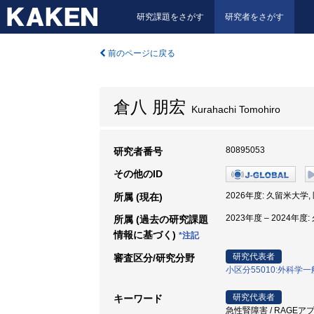
研究課題をさがす
研究者をさがす
前のページに戻る
倉八 朋宏
Kurahachi Tomohiro
80895053
研究者番号
その他のID
2026年度: 久留米大学,
所属 (現在)
2023年度 – 2024年度
所属 (過去の研究課題
情報に基づく)
*注記
研究代表者
審査区分/研究分野
小区分55010:外科
研究代表者
キーワード
急性腎障害 / RAGEアプタ