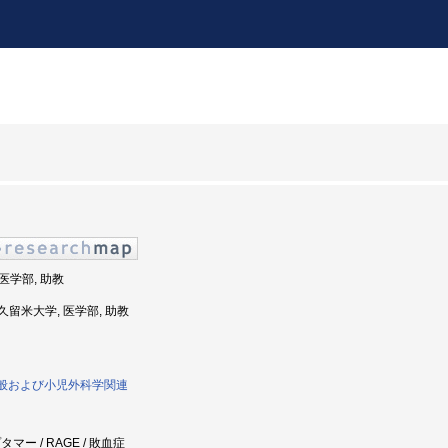
 医学部, 助教
: 久留米大学, 医学部, 助教
学一般および小児外科学関連
マー / RAGE / 敗血症