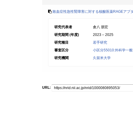
敗血症性急性腎障害に対する核酸医薬RAGEアプ
研究代表者
倉八 朋宏
研究期間 (年度)
2023 – 2025
研究種目
若手研究
審査区分
小区分55010:外科学
研究機関
久留米大学
URL: