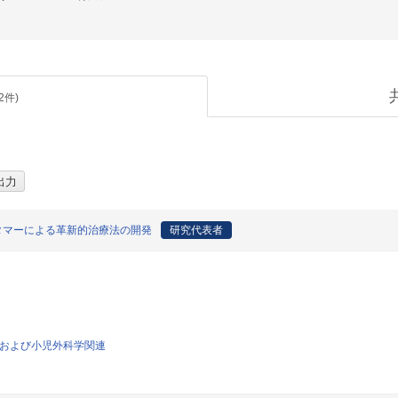
2
件)
タマーによる革新的治療法の開発
研究代表者
一般および小児外科学関連