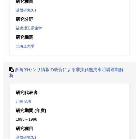
研究種目
基盤研究(C)
研究分野
補綴理工系歯学
研究機関
北海道大学
多角的センサ情報の統合による非接触無拘束咀嚼運動解
析
研究代表者
川嶋 稔夫
研究期間 (年度)
1995 – 1996
研究種目
基盤研究(C)