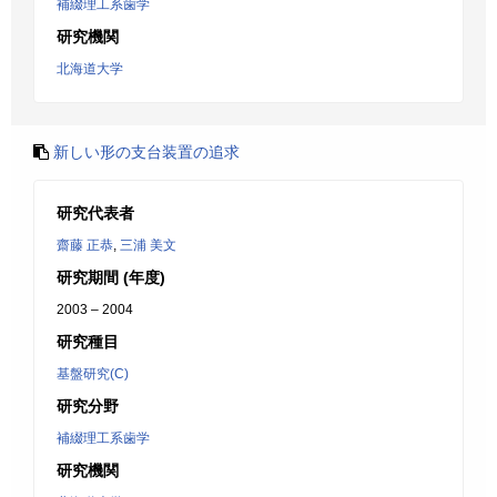
補綴理工系歯学
研究機関
北海道大学
新しい形の支台装置の追求
研究代表者
齋藤 正恭
,
三浦 美文
研究期間 (年度)
2003 – 2004
研究種目
基盤研究(C)
研究分野
補綴理工系歯学
研究機関