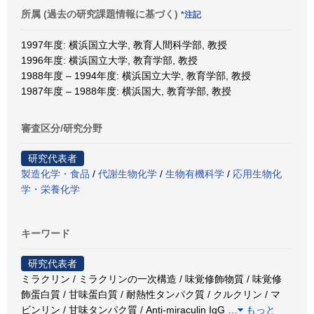
所属 (過去の研究課題情報に基づく)
*注記
1997年度: 横浜国立大学, 教育人間科学部, 教授
1996年度: 横浜国立大学, 教育学部, 教授
1988年度 – 1994年度: 横浜国立大学, 教育学部, 教授
1987年度 – 1988年度: 横浜国大, 教育学部, 教授
審査区分/研究分野
研究代表者
製造化学・食品
/
代謝生物化学
/
生物有機科学
/
応用生物化
学・栄養化学
キーワード
研究代表者
ミラクリン / ミラクリンの一次構造 / 味覚修飾物質 / 味覚修
飾蛋白質 / 甘味蛋白質 / 耐熱性タンパク質 / クルクリン / マ
ビンリン / 甘味タンパク質 / Anti-miraculin IgG
…
もっと