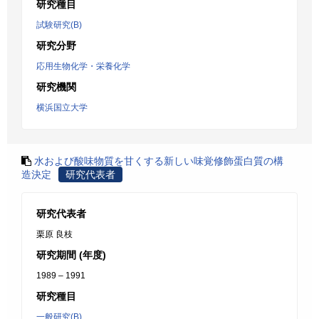
研究種目
試験研究(B)
研究分野
応用生物化学・栄養化学
研究機関
横浜国立大学
水および酸味物質を甘くする新しい味覚修飾蛋白質の構
造決定
研究代表者
研究代表者
栗原 良枝
研究期間 (年度)
1989 – 1991
研究種目
一般研究(B)