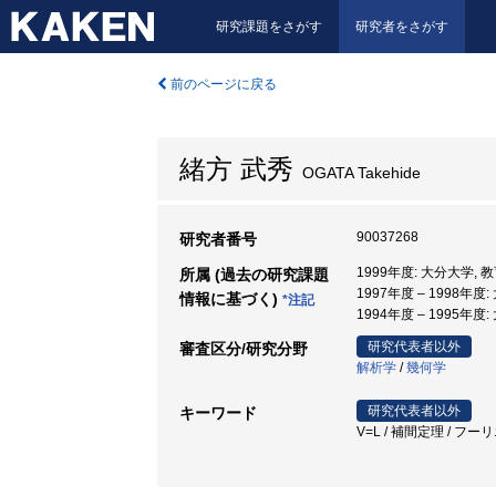
研究課題をさがす
研究者をさがす
前のページに戻る
緒方 武秀
OGATA Takehide
90037268
研究者番号
1999年度: 大分大学,
所属 (過去の研究課題
1997年度 – 1998年度
情報に基づく)
*注記
1994年度 – 1995年度
研究代表者以外
審査区分/研究分野
解析学
/
幾何学
研究代表者以外
キーワード
V=L / 補間定理 / フーリエ級数