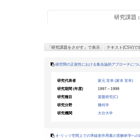
研究課題
(
積空間の正規性における集合論的アプローチにつ
研究代表者
家元 宣幸 (家本 宣幸)
研究期間 (年度)
1997 – 1999
研究種目
基盤研究(C)
研究分野
幾何学
研究機関
大分大学
オ-リッツ空間上での準線形作用素の実解析学への