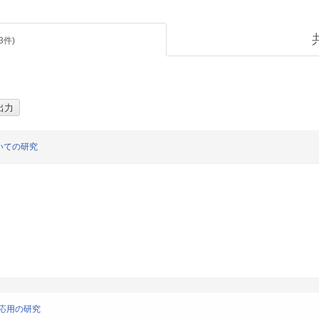
3
件)
いての研究
応用の研究