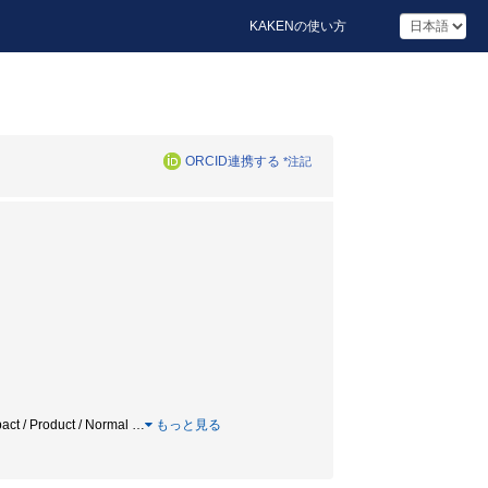
KAKENの使い方
ORCID連携する
*注記
 / Product / Normal
…
もっと見る