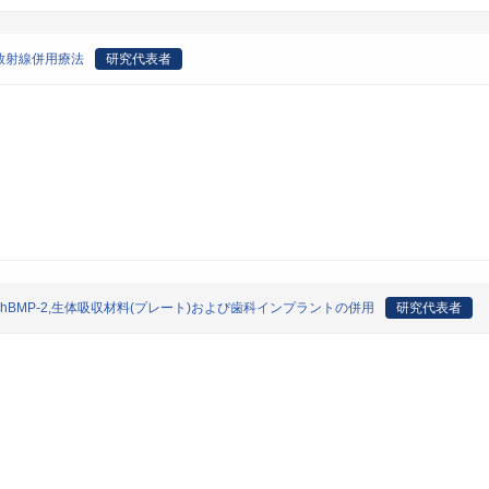
放射線併用療法
研究代表者
BMP-2,生体吸収材料(プレート)および歯科インプラントの併用
研究代表者