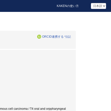
KAKENの使い方
ORCID連携する
*注記
quamous cell carcinoma / T4 oral and orppharyngeal