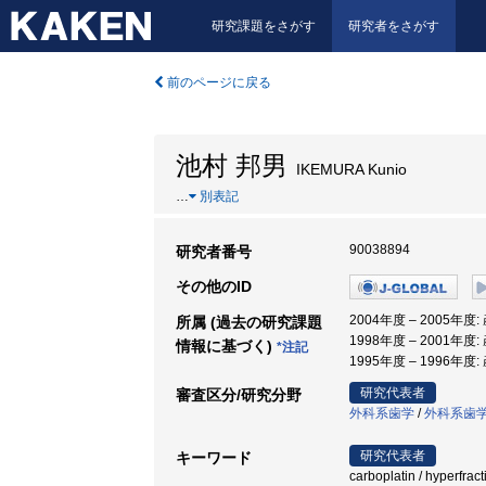
研究課題をさがす
研究者をさがす
前のページに戻る
池村 邦男
IKEMURA Kunio
…
別表記
90038894
研究者番号
その他のID
2004年度 – 2005年度
所属 (過去の研究課題
1998年度 – 2001年度
情報に基づく)
*注記
1995年度 – 1996年度
研究代表者
審査区分/研究分野
外科系歯学
/
外科系歯
研究代表者
キーワード
carboplatin / hyperfrac