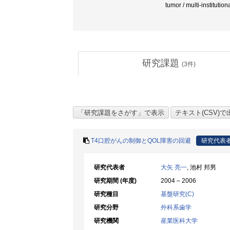
tumor / multi-institutio
研究課題
(
3
件)
T4口腔がんの制御とQOL障害の回避
研究代表
研究代表者
大矢 亮一
, 池村 邦男
研究期間 (年度)
2004 – 2006
研究種目
基盤研究(C)
研究分野
外科系歯学
研究機関
産業医科大学