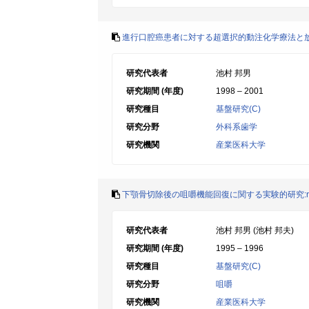
進行口腔癌患者に対する超選択的動注化学療法と
研究代表者
池村 邦男
研究期間 (年度)
1998 – 2001
研究種目
基盤研究(C)
研究分野
外科系歯学
研究機関
産業医科大学
下顎骨切除後の咀嚼機能回復に関する実験的研究:rh
研究代表者
池村 邦男 (池村 邦夫)
研究期間 (年度)
1995 – 1996
研究種目
基盤研究(C)
研究分野
咀嚼
研究機関
産業医科大学