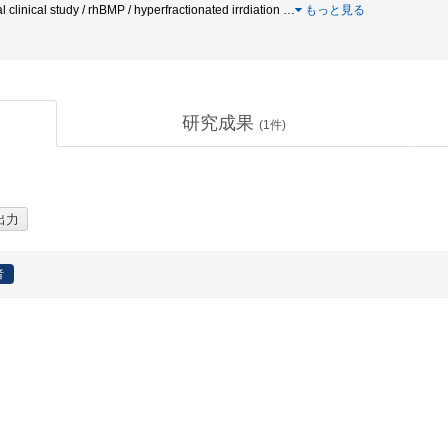
nal clinical study / rhBMP / hyperfractionated irrdiation
…
もっと見る
研究成果
(
1
件)
者