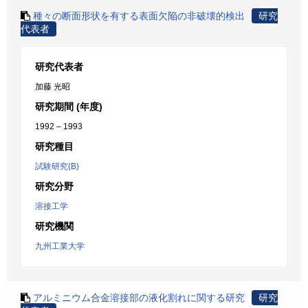
種々の断面形状を有する表面欠陥の非破壊的検出
研究
代表者
研究代表者
加藤 光昭
研究期間 (年度)
1992 – 1993
研究種目
試験研究(B)
研究分野
溶接工学
研究機関
九州工業大学
アルミニウム合金溶接部の液化割れに関する研究
研究