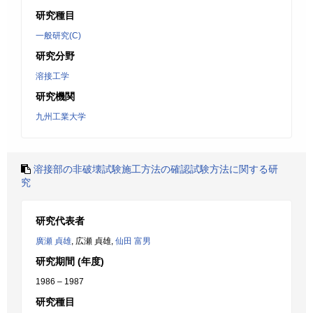
研究種目
一般研究(C)
研究分野
溶接工学
研究機関
九州工業大学
溶接部の非破壊試験施工方法の確認試験方法に関する研
究
研究代表者
廣瀬 貞雄
, 広瀬 貞雄,
仙田 富男
研究期間 (年度)
1986 – 1987
研究種目