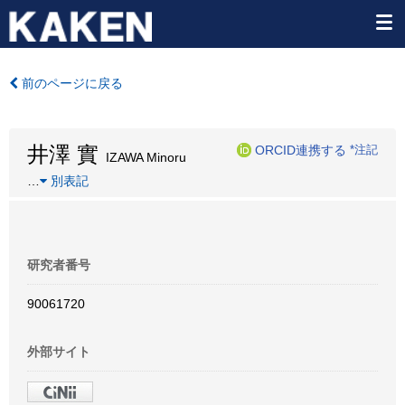
前のページに戻る
井澤 實
ORCID連携する
*注記
IZAWA Minoru
…
別表記
研究者番号
90061720
外部サイト