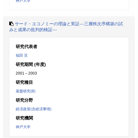
神戸大学
サード・エコノミーの理論と実証---三層秩次序構築の試
みと成果の批判的検証---
研究代表者
福田 亘
研究期間 (年度)
2001 – 2003
研究種目
基盤研究(B)
研究分野
経済政策(含経済事情)
研究機関
神戸大学