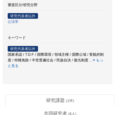
審査区分/研究分野
研究代表者以外
公法学
キーワード
研究代表者以外
国家承認 / T.D.F / 国際環境 / 領域主権 / 国際公域 / 客観的制
度 / 特権免除 / 中世普遍社会 / 民族自決 / 復仇制度
…
もっ
と見る
研究課題
(
1
件)
共同研究者
(
6
人)