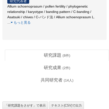
研究代表者
Allium schoenoprasum / pollen fertility / phylogenetic
relationship / karyotype / banding pattern / C-banding /
Asatsuki / chives / C-バンド法 / Allium schoenoprasum L.
…
もっと見る
研究課題
(
8
件)
研究成果
(
2
件)
共同研究者
(
14
人)