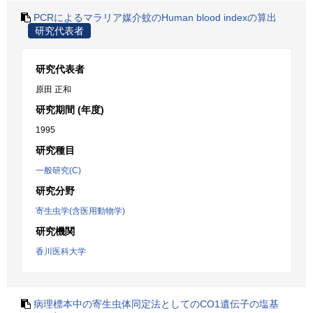
PCRによるマラリア媒介蚊のHuman blood indexの算出
研究代表者
研究代表者
原田 正和
研究期間 (年度)
1995
研究種目
一般研究(C)
研究分野
寄生虫学(含医用動物学)
研究機関
香川医科大学
病理標本中の寄生虫体同定法としてのCO1遺伝子の塩基