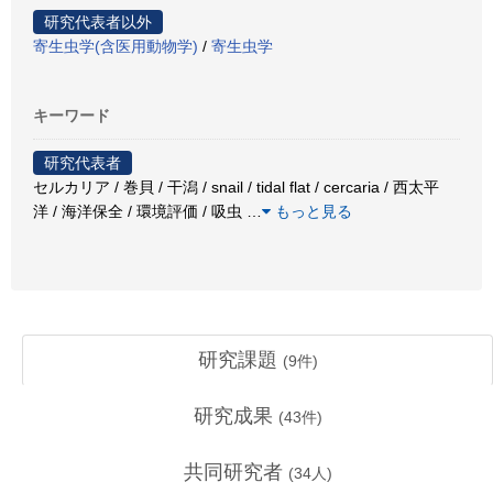
研究代表者以外
寄生虫学(含医用動物学)
/
寄生虫学
キーワード
研究代表者
セルカリア / 巻貝 / 干潟 / snail / tidal flat / cercaria / 西太平
洋 / 海洋保全 / 環境評価 / 吸虫
…
もっと見る
研究課題
(
9
件)
研究成果
(
43
件)
共同研究者
(
34
人)