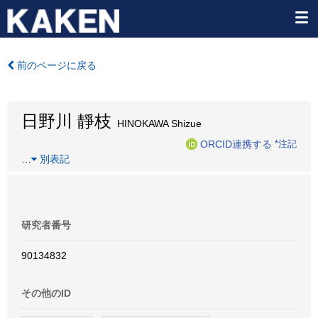
前のページに戻る
日野川 靜枝
HINOKAWA Shizue
ORCID連携する
*注記
…
別表記
研究者番号
90134832
その他のID