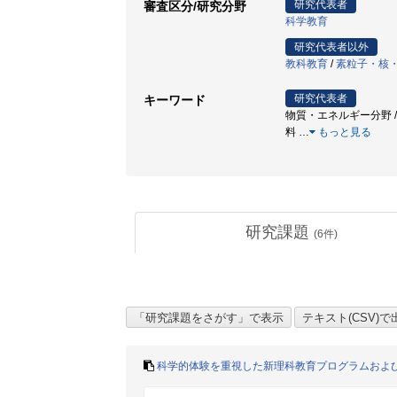
研究代表者
審査区分/研究分野
科学教育
研究代表者以外
教科教育
/
素粒子・核
研究代表者
キーワード
物質・エネルギー分野 / 
料
…
もっと見る
研究課題
(
6
件)
科学的体験を重視した新理科教育プログラムおよ