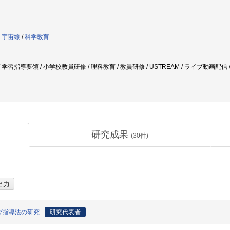
・宇宙線
/
科学教育
学習指導要領 / 小学校教員研修 / 理科教育 / 教員研修 / USTREAM / ライブ動画配
研究成果
(
30
件)
び指導法の研究
研究代表者