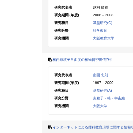
研究代表者
越桐 國雄
研究期間 (年度)
2006 – 2008
研究種目
基盤研究(C)
研究分野
科学教育
研究機関
大阪教育大学
核内非核子自由度の核物質密度依存性
研究代表者
南園 忠則
研究期間 (年度)
1997 – 2000
研究種目
基盤研究(A)
研究分野
素粒子・核・宇宙線
研究機関
大阪大学
インターネットによる理科教育現場に関する情報