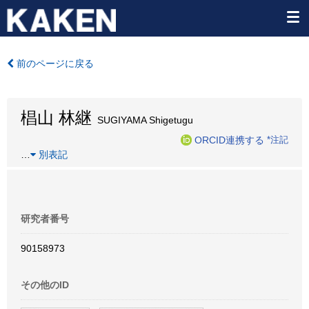
前のページに戻る
椙山 林継
SUGIYAMA Shigetugu
ORCID連携する
*注記
…
別表記
研究者番号
90158973
その他のID