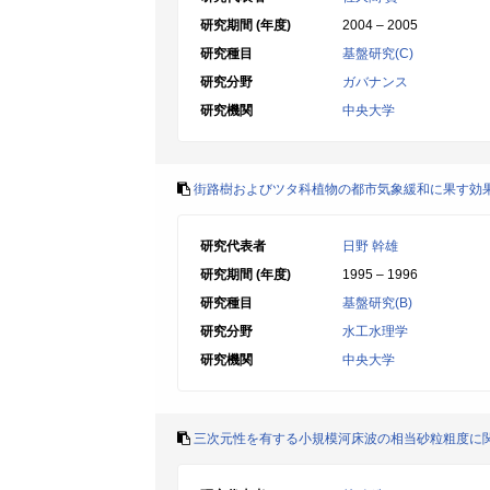
研究期間 (年度)
2004 – 2005
研究種目
基盤研究(C)
研究分野
ガバナンス
研究機関
中央大学
街路樹およびツタ科植物の都市気象緩和に果す効
研究代表者
日野 幹雄
研究期間 (年度)
1995 – 1996
研究種目
基盤研究(B)
研究分野
水工水理学
研究機関
中央大学
三次元性を有する小規模河床波の相当砂粒粗度に