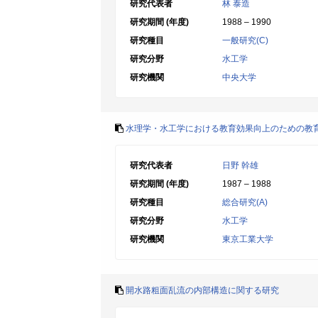
研究代表者
林 泰造
研究期間 (年度)
1988 – 1990
研究種目
一般研究(C)
研究分野
水工学
研究機関
中央大学
水理学・水工学における教育効果向上のための教
研究代表者
日野 幹雄
研究期間 (年度)
1987 – 1988
研究種目
総合研究(A)
研究分野
水工学
研究機関
東京工業大学
開水路粗面乱流の内部構造に関する研究