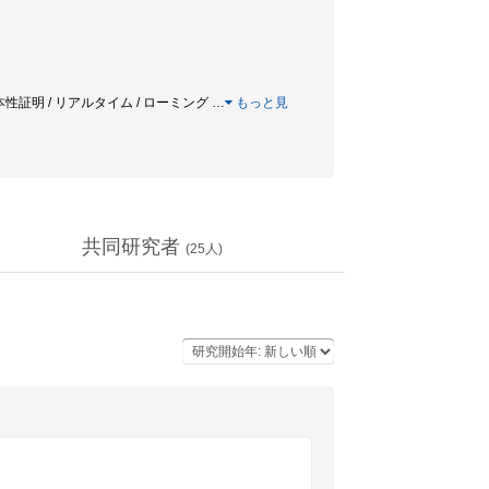
原本性証明 / リアルタイム / ローミング
…
もっと見
共同研究者
(
25
人)