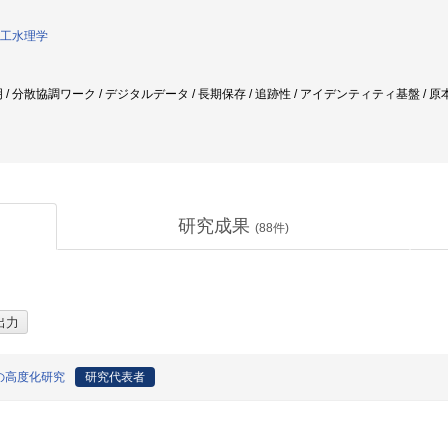
工水理学
 / 分散協調ワーク / デジタルデータ / 長期保存 / 追跡性 / アイデンティティ基盤 / 
研究成果
(
88
件)
ンの高度化研究
研究代表者