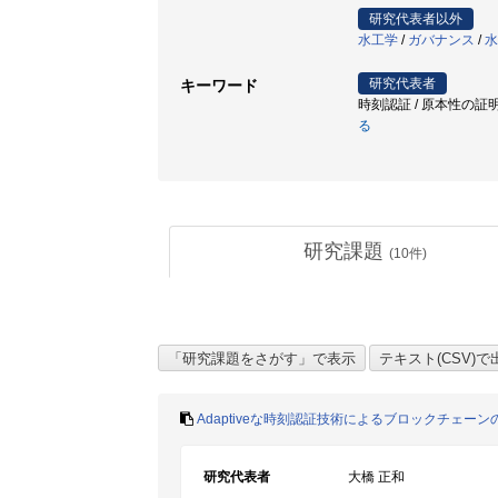
研究代表者以外
水工学
/
ガバナンス
/
水
研究代表者
キーワード
時刻認証 / 原本性の証明
る
研究課題
(
10
件)
Adaptiveな時刻認証技術によるブロックチェー
研究代表者
大橋 正和