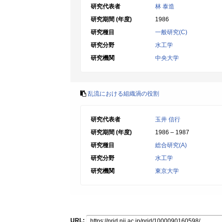
研究代表者
林 泰造
研究期間 (年度)
1986
研究種目
一般研究(C)
研究分野
水工学
研究機関
中央大学
乱流における組織渦の役割
研究代表者
玉井 信行
研究期間 (年度)
1986 – 1987
研究種目
総合研究(A)
研究分野
水工学
研究機関
東京大学
URL: