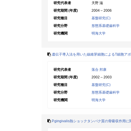
研究代表者
天野 滋
研究期間 (年度)
2004 – 2006
研究種目
基盤研究(C)
研究分野
形態系基礎歯科学
研究機関
明海大学
遺伝子導入法を用いた線維芽細胞によるT細胞ア
研究代表者
落合 邦康
研究期間 (年度)
2002 – 2003
研究種目
基盤研究(C)
研究分野
形態系基礎歯科学
研究機関
明海大学
P.gingivalis熱ショックタンパク質の骨吸収作用