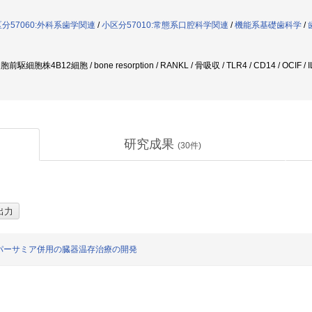
分57060:外科系歯学関連
/
小区分57010:常態系口腔科学関連
/
機能系基礎歯科学
/
駆細胞株4B12細胞 / bone resorption / RANKL / 骨吸収 / TLR4 / CD14 / OCIF / I
研究成果
(
30
件)
パーサミア併用の臓器温存治療の開発