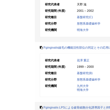
研究代表者
天野 滋
研究期間 (年度)
2001 – 2002
研究種目
基盤研究(C)
研究分野
形態系基礎歯科学
研究機関
明海大学
P.gingivalis線毛の機能活性部位の同定とその応
研究代表者
花澤 重正
研究期間 (年度)
1999 – 2000
研究種目
基盤研究(B)
研究分野
形態系基礎歯科学
研究機関
九州大学
明海大学
P.gingivalis LPSによる破骨細胞分化誘導因