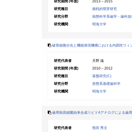
研究期間 (年度)
2013 – 2015
研究種目
挑戦的萌芽研究
研究分野
病態科学系歯学・歯科放
研究機関
明海大学
破骨細胞分化と機能発現機構における内因性ウィ
研究代表者
天野 滋
研究期間 (年度)
2010 – 2012
研究種目
基盤研究(C)
研究分野
形態系基礎歯科学
研究機関
明海大学
歯周病原細菌由来合成リピドAアナログによる歯
研究代表者
熊田 秀文