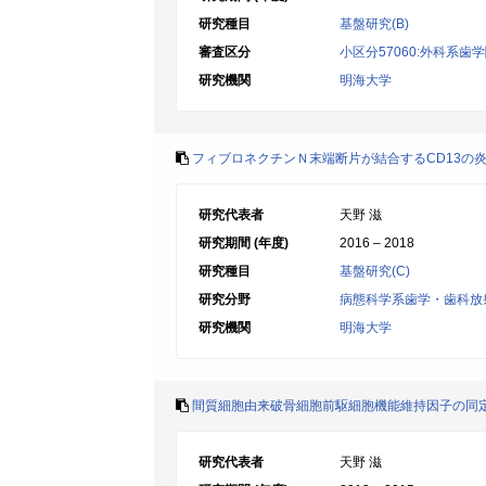
研究種目
基盤研究(B)
審査区分
小区分57060:外科系歯
研究機関
明海大学
フィブロネクチンＮ末端断片が結合するCD13の
研究代表者
天野 滋
研究期間 (年度)
2016 – 2018
研究種目
基盤研究(C)
研究分野
病態科学系歯学・歯科放
研究機関
明海大学
間質細胞由来破骨細胞前駆細胞機能維持因子の同
研究代表者
天野 滋