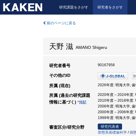
研究課題をさがす
研究者をさがす
前のページに戻る
天野 滋
AMANO Shigeru
90167958
研究者番号
その他のID
2026年度: 明海大学, 
所属 (現在)
2020年度 – 2024年度
所属 (過去の研究課題
2010年度 – 2018年度
情報に基づく)
*注記
2006年度: 明海大学, 
2000年度 – 2006年度
1999年度: 明海大学, 
研究代表者
審査区分/研究分野
形態系基礎歯科学
/
病