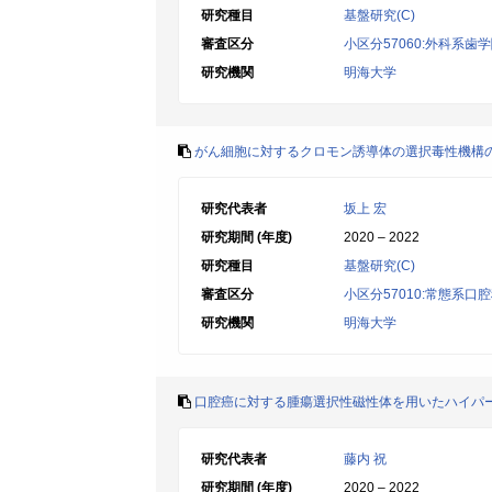
研究種目
基盤研究(C)
審査区分
小区分57060:外科系歯
研究機関
明海大学
がん細胞に対するクロモン誘導体の選択毒性機構
研究代表者
坂上 宏
研究期間 (年度)
2020 – 2022
研究種目
基盤研究(C)
審査区分
小区分57010:常態系口
研究機関
明海大学
口腔癌に対する腫瘍選択性磁性体を用いたハイパ
研究代表者
藤内 祝
研究期間 (年度)
2020 – 2022