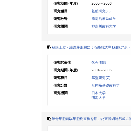
研究期間 (年度)
2005 – 2006
研究種目
基盤研究(C)
研究分野
歯周治療系歯学
研究機関
神奈川歯科大学
粘膜上皮・線維芽細胞による酪酸誘導T細胞アポ
研究代表者
落合 邦康
研究期間 (年度)
2004 – 2005
研究種目
基盤研究(C)
研究分野
形態系基礎歯科学
研究機関
日本大学
明海大学
破骨細胞前駆細胞樹立株を用いた破骨細胞形成に