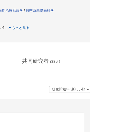
歯周治療系歯学
/
形態系基礎歯科学
L-6
…
もっと見る
共同研究者
(
38
人)