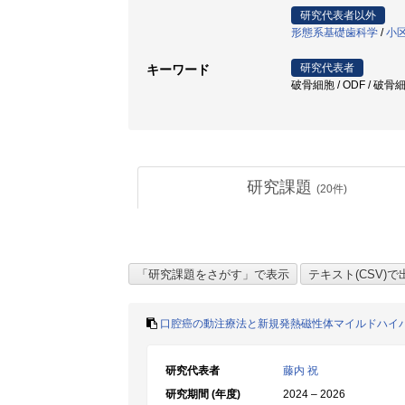
研究代表者以外
形態系基礎歯科学
/
小区
研究代表者
キーワード
破骨細胞 / ODF / 破骨細胞前
研究課題
(
20
件)
口腔癌の動注療法と新規発熱磁性体マイルドハイ
研究代表者
藤内 祝
研究期間 (年度)
2024 – 2026