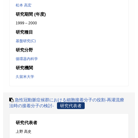
松本 高宏
研究期間 (年度)
1999 – 2000
研究種目
基盤研究(C)
研究分野
循環器内科学
研究機関
久留米大学
急性冠動脈症候群における細胞接着分子の役割-再灌流療
法時の接着分子の検討-
研究代表者
研究代表者
上野 高史