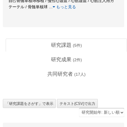
自己骨髄単核球移植 / 慢性心虚血 / 心筋虚血 / 心筋注入用カ
テーテル / 骨髄単核球
…
もっと見る
研究課題
(
5
件)
研究成果
(
2
件)
共同研究者
(
17
人)