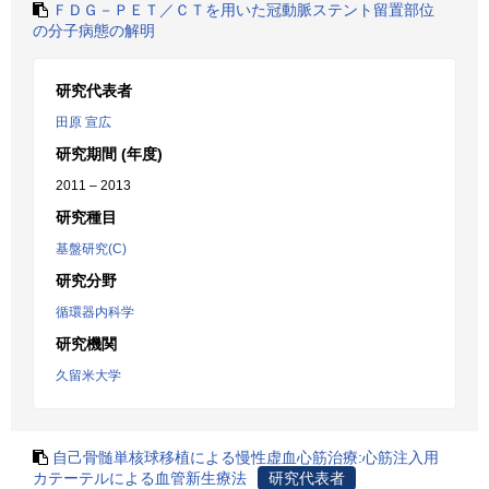
ＦＤＧ－ＰＥＴ／ＣＴを用いた冠動脈ステント留置部位
の分子病態の解明
研究代表者
田原 宣広
研究期間 (年度)
2011 – 2013
研究種目
基盤研究(C)
研究分野
循環器内科学
研究機関
久留米大学
自己骨髄単核球移植による慢性虚血心筋治療:心筋注入用
カテーテルによる血管新生療法
研究代表者